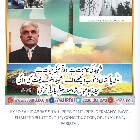
SYED ZAHID ABBAS SHAH, PRESIDENT, PPP, GERMANY, SAYS,
SHAHEED BHUTTO, THE, CONSTRUCTOR, OF, NUCLEAR,
PAKISTAN