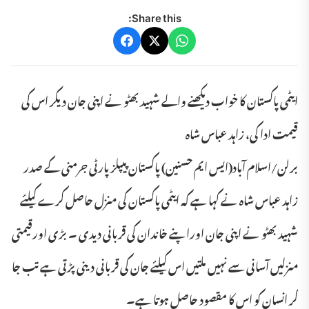
Share this:
ایٹمی پاکستان کا خواب دیکھنے والے شہید بھٹو نے اپنی جان دیکر اس کی
قیمت ادا کی، زاہد عباس شاہ
برلن/اسلام آباد(ایس ایم حسنین) پاکستان پیپلز پارٹی جرمنی کے صدر
زاہد عباس شاہ نے کہا ہے کہ ایٹمی پاکستان کی منزل حاصل کرے کیلئے
شہید بھٹو نے اپنی جان اوراپنے خاندان کی قربانی دیدی ۔ بڑی اورقیمتی
منزلیں آسانی سے نہیں ملتیں اس کیلئے جان کی قربانی دینی پڑتی ہے تب جا
کر انسان کو اس کا مقصود حاصل ہوتا ہے۔