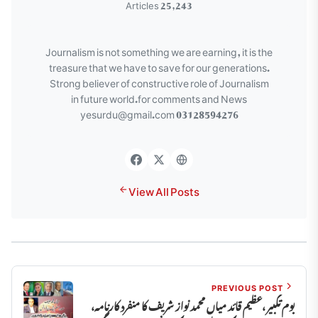
25,243 Articles
Journalism is not something we are earning, it is the
treasure that we have to save for our generations.
Strong believer of constructive role of Journalism
in future world.for comments and News
yesurdu@gmail.com 03128594276
View All Posts
PREVIOUS POST
یوم تکبیر ،عظیم قائد میاں محمد نواز شریف کا منفرد کارنامہ،