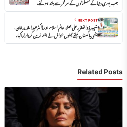
جب پوری دنیا کے مسلمانوں کے سرفخر سے بلند ہوگئے،
میاں محمد حنیف
NEXT POST
شہید ذوالفقار علی بھٹو، عالم اسلام اورڈاکٹرعبدالقدیرخان،
ایٹمی پاکستان کیلئے تینوں عوامل نے اہم ترین کرداراداکیا،
یاسمین فاروق
Related Posts