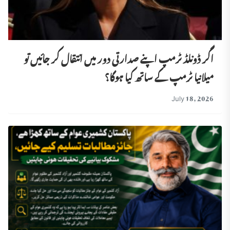
اگر ڈونلڈ ٹرمپ اپنے صدارتی دور میں انتقال کر جائیں تو
میلانیا ٹرمپ کے ساتھ کیا ہوگا؟
July 18, 2026