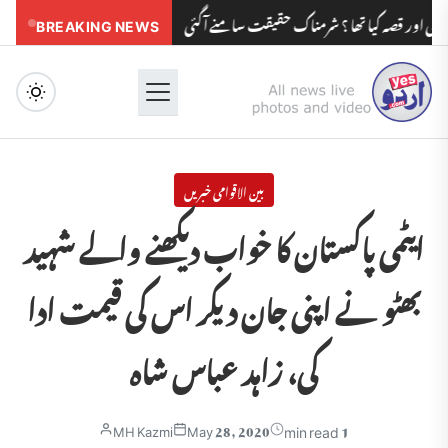
 کیا تھا ؟ شرمناک حقیقت سامنے آگئی
BREAKING NEWS
مدرسوں کے بچوں کو مولویوں کی زیاد
Menu
بین الاقوامی خبریں
ایٹمی پاکستان کا خواب دیکھنے والے شہید
بھٹو نے اپنی جان دیکر اس کی قیمت ادا
کی، زاہد عباس شاہ
1 min read
MH Kazmi
May 28, 2020