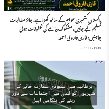
پاکستان کشمیری عوام کے ساتھ کھڑا ہے، جائز مطالبات
تسلیم کیے جائیں، مشکوک بیانیے کی تحقیقات ہونی
چاہئیں: قاری فاروق احمد
June 11, 2026