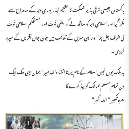
پاکستان جیسی ترقی پذیر مملکت کا عظیم لیڈر پوری دنیا کے سامراج سے
ٹکرا گیا اور اسلامی دنیا کو ساتھ لے کر ایٹمی قوت اور مستحکم اسلامی قوت
کی طرف چل پڑا اوراپنی منزل کے تعاقب میں جان جان آفریں کے سپرد
کردی۔
یہ ملک یوں نہیں اسلام کے نام پر بنا انشاءاللہ میرا ایمان یہی ملک ایک
دن تمام مسلم ممالک کو لیڈ کرے گا
نعرہ تکبیر “ اللہ اکبر “