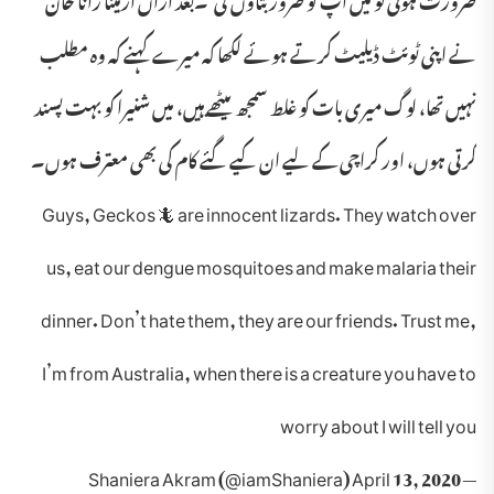
نے اپنی ٹوئٹ ڈیلیٹ کرتے ہوئے لکھا کہ میرے کہنے کہ وہ مطلب
نہیں تھا، لوگ میری بات کو غلط سمجھ بیٹھے ہیں، میں شنیرا کو بہت پسند
کرتی ہوں، اور کراچی کے لیے ان کیے گئے کام کی بھی معترف ہوں۔
Guys, Geckos 🦎 are innocent lizards. They watch over
us, eat our dengue mosquitoes and make malaria their
dinner. Don’t hate them, they are our friends. Trust me,
I’m from Australia, when there is a creature you have to
worry about I will tell you
— Shaniera Akram (@iamShaniera) April 13, 2020