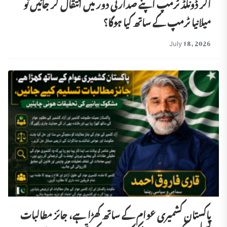
اگر ڈونلڈ ٹرمپ اپنے صدارتی دور میں انتقال کر جائیں تو
میلانیا ٹرمپ کے ساتھ کیا ہوگا؟
July 18, 2026
پاکستان کشمیری عوام کے ساتھ کھڑا ہے، جائز مطالبات