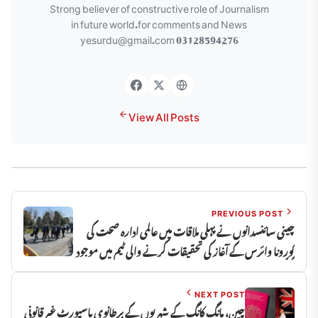
Strong believer of constructive role of Journalism
in future world.for comments and News
yesurdu@gmail.com 03128594276
View All Posts
PREVIOUS POST
چینی سائنسدانوں نے پہلی ملاقات میں عالمی ادارہ صحت کی
کورونا وائرس کے آغاز کی تحقیقات کرنے والی ٹیم میں موجود
تکنیکی خامیوں کی نشاندہی کردی
NEXT POST
چین، ہانگ کانگ کے شہریوں کے برطانوی پاسپورٹ غیر قانونی