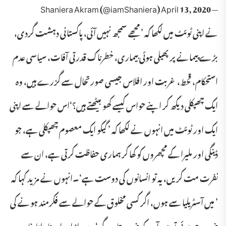
— Shaniera Akram (@iamShaniera) April 13, 2020
نے اپنی ٹوئٹ میں لکھا کہ ’ مجھے سمجھ نہیں آئی، پاکستانی دہشت گردی،
بڑے پیمانے پر پھیلی ہوئی بیماری، خطرناک قدرتی آفات، سیاسی عدم
استحکام، قحط، غربت اور افلاس جیسی صورتحال سے گزرے ہیں، وہ
ایک چھپکلی دیکھ کر اپنے حواس کیسے کھو بیٹھتے ہیں؟‘اس حوالے سے اپنی
ایک اور ٹوئٹ میں انہوں نے لکھا کہ ’ گیکو ایک معصوم چھپکلی ہے، جو
ڈینگی اور ملیرا کے مچھروں کو کھا کر ہماری حفاظت کرتی ہے، ان سے
نفرت مت کریں، یہ تو انسانوں کی دوست ہے‘۔انہوں نے مزید کہا کہ
’ میں آسٹریلیا سے ہوں، اگر کسی مخلوق کے حوالے سے فکرمند ہونے کی
ضرورت ہوئی تو میں آپ کو ضرور بتاوں گی‘۔بعد ازاں ارمینا رانا خان