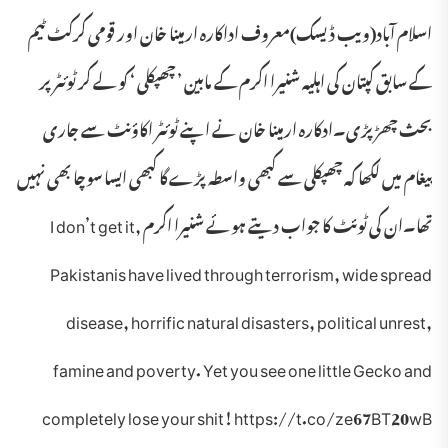
اسلام آباد(ویب ڈیسک)معروف اداکارہ ارمینا خان اور قومی کرکٹ ٹیم
کے سابق کپتان کی اہلیہ شنیرا اکرم کے مابین ’ چھپکلی ‘ کو لے کر ٹوئٹر پر
بحث چھڑ پڑی۔ادکارہ ارمینا خان نے اپنے ٹوئٹر اکاؤنٹ سے جاری
پیغام میں لکھا کہ چھپکلی سے کبھی واسطہ پڑے گا کبھی ایسا سوچا بھی نہیں
تھا۔ان کی ٹوئٹ کا جواب دیتے ہوئے شنیرا اکرم I don’t get it,
Pakistanis have lived through terrorism, wide spread
disease, horrific natural disasters, political unrest,
famine and poverty. Yet you see one little Gecko and
completely lose your shit! https://t.co/ze67BT20wB