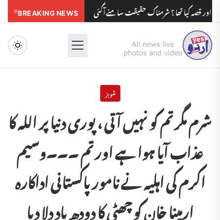
 کیا تھا ؟ شرمناک حقیقت سامنے آگئی
BREAKING NEWS
مدرسوں کے بچوں کو مولویوں کی زیاد
Menu
شوبز
شرم مگر تم کو نہیں آتی ، پوری دنیا پر اللہ کا
عذاب آیا ہوا ہے اور تم ۔۔۔وسیم
اکرم کی اہلیہ نے نامور پاکستانی اداکارہ
ارمینا خان کو چھٹی کا دودھ یاد دلا دیا