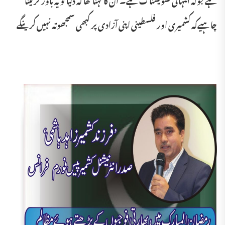
چاہیےکہ کشمیری اور فلسطینی اپنی آزادی پر کبھی سمجھوتہ نہیں کرینگے