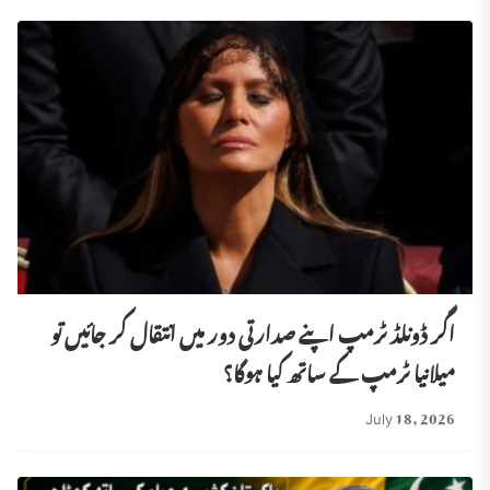
اگر ڈونلڈ ٹرمپ اپنے صدارتی دور میں انتقال کر جائیں تو
میلانیا ٹرمپ کے ساتھ کیا ہوگا؟
July 18, 2026