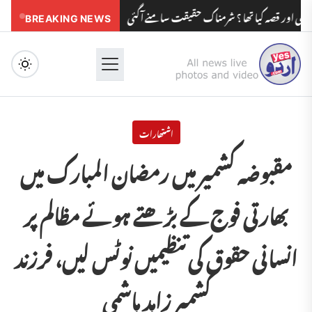
صہ کیا تھا ؟ شرمناک حقیقت سامنے آگئی
BREAKING NEWS
مدرسوں کے بچوں کو مولویوں کی زیا
Menu
اشتھارات
مقبوضہ کشمیر میں رمضان المبارک میں
بھارتی فوج کے بڑھتے ہوئے مظالم پر
انسانی حقوق کی تنظیمیں نوٹس لیں، فرزند
کشمیر زاہد ہاشمی