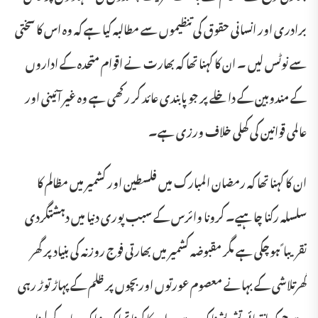
برادری اور انسانی حقوق کی تنظیموں سے مطالبہ کیا ہے کہ وہ اس کا سختی
سے نوٹس لیں ۔ ان کا کہنا تھا کہ بھارت نے اقوام متحدہ کے اداروں
کے مندوبین کے داخلے پر جو پابندی عائد کر رکھی ہے وہ غیر آئینی اور
عالمی قوانین کی کھلی خلاف ورزی ہے۔
ان کا کہنا تھا کہ رمضان المبارک میں فلسطین اور کشمیر میں مظالم کا
سلسلہ رکنا چاہیے۔ کرونا وائرس کے سبب پوری دنیا میں دہشتگردی
تقریبا ً ہوچکی ہے مگر مقبوضہ کشمیر میں بھارتی فوج روزنہ کی بنیاد پر گھر
گھرتلاشی کے بہانے معصوم عورتوں اوربچوں پر ظلم کے پہاڑ توڑ رہی
ہے جوکہ انتہائی تشویشناک ہے۔ ان کا کہنا تھا کہ دنیا کو یہ باور کرلینا