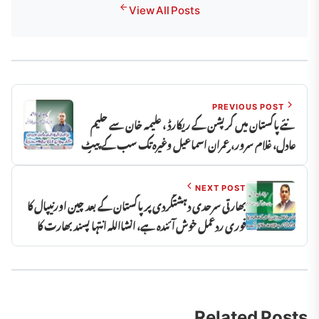
View All Posts
PREVIOUS POST
نئے پاکستان میں کرپشن کے ریکارڈ ، علیمہ خان سے حلیم
عادل، غلام سرور، عمران اسماعیل وغیرہ تک سب کے پیٹ
پھاڑ کر پیسہ نکالنے کیلئے نیب جیسے 10 ادارے چاہیےہوسکتے
ہیں ، چوہدری سجاد احمد
NEXT POST
بھارتی سرحدی دہشتگردی پر پاکستان کے بعد چین اورنیپال کا
فوری ردعمل خوش آئندہ ہے، انشااللہ انتہا پسند بھارت کا
انجام قریب ہے، مرزا ساجد جرال
Related Posts