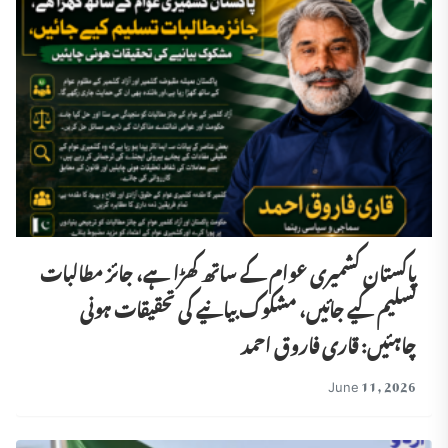
پاکستان کشمیری عوام کے ساتھ کھڑا ہے، جائز مطالبات
تسلیم کیے جائیں، مشکوک بیانیے کی تحقیقات ہونی
چاہئیں: قاری فاروق احمد
June 11, 2026