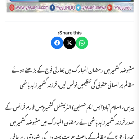
Share this:
مقبوضہ کشمیر میں رمضان المبارک میں بھارتی فوج کے بڑھتے ہوئے
مظالم پر انسانی حقوق کی تنظیمیں نوٹس لیں، فرزند کشمیر زاہد ہاشمی
پیرس؍اسلام آباد(ایس ایم حسنین) انٹرنیشنل کشمیر پیس فورم فرانس کے
صدر فرزند کشمیر زاہد ہاشمی نے رمضان المبارک میں مقبوضہ کشمیر میں
بھارتی فوج کے مظالم کے باعث حریت پسندوں کی شہادتوں پر عالمی