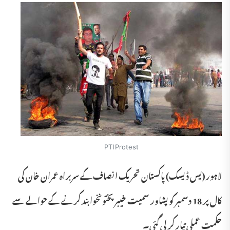
PTI Protest
لاہور (یس ڈیسک) پاکستان تحریک انصاف کے سربراہ عمران خان کی
کال پر 18 دسمبر کو پشاور سمیت خیبر پختونخوا بند کرنے کے حوالے سے
حکمت عملی تیار کر لی گئی۔