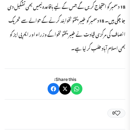
18 دسمبر کو احتجاج کریں گے جس کے لیے باقاعدہ ٹیمیں بھی تشکیل دی
جا چکی ہیں۔ 18دسمبر کو خیبر پختونخوا بند کرنے کے حوالے سے تحریک
انصاف کی مرکزی قیادت نے خیبر پختونخوا کے وزراء اور ایم پی ایز کو
بھی اسلام آباد طلب کر لیا ہے۔
Share this:
0