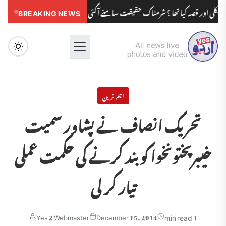
 قصہ کیا تھا ؟ شرمناک حقیقت سامنے آگئی
BREAKING NEWS
مدرسوں کے بچوں کو مولویوں کی ز
Menu
اہم ترین
تحریک انصاف نے پشاور سمیت
خیبرپختونخوا کو بند کرنے کی حکمت عملی
تیار کر لی
1 min read
Yes 2 Webmaster
December 15, 2014