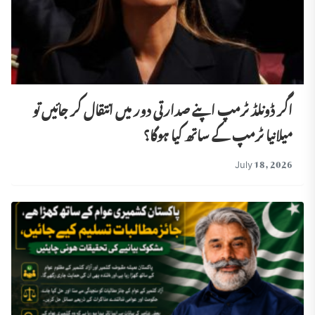
اگر ڈونلڈ ٹرمپ اپنے صدارتی دور میں انتقال کر جائیں تو
میلانیا ٹرمپ کے ساتھ کیا ہوگا؟
July 18, 2026