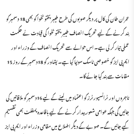
عمران خان کی کال پر دیگر صوبوں کی طرح خیبر پختونخوا کو بھی 18 دسمبر کو
بند کرنے کے لیے تحریک انصاف خیبر پختونخوا کی قیادت نے حکمت
عملی تیار کر لی ہے۔ اس حوالے سے تحریک انصاف کے وزراء اور
ایم پی ایز کو خصوصی ٹاسک سونپا گیا ہے۔ پشاور کو 18دسمبر کے روز 15
مقامات سے بند کیا جائے گا۔
تاجروں اور ٹرانسپورٹرز کو اعتماد میں لینے کے لیے 16دسمبر کو ملاقاتیں کی
جائیں گی جبکہ عوامی شعور بیدار کرنے کے لیے باقاعدہ پمفلٹ بھی تقسیم
کیے جائیں گے۔ صوبے کے دیگر اضلاع میں مقامی وزراء اور ایم پی ایز