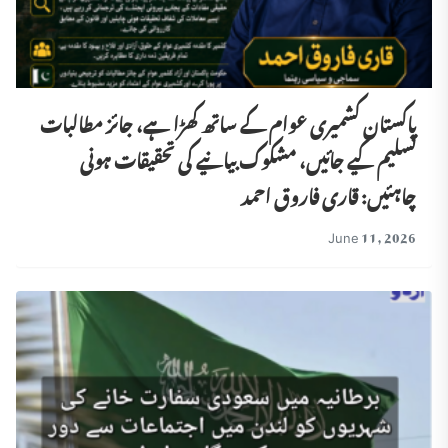
پاکستان کشمیری عوام کے ساتھ کھڑا ہے، جائز مطالبات
تسلیم کیے جائیں، مشکوک بیانیے کی تحقیقات ہونی
چاہئیں: قاری فاروق احمد
June 11, 2026