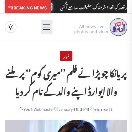
 کیا تھا ؟ شرمناک حقیقت سامنے آگئی
BREAKING NEWS
مدرسوں کے بچوں کو مولویوں کی زیاد
Menu
شوبز
پریانکا چوپڑا نے فلم ’’میری کوم‘‘ پر ملنے
والا ایوارڈ اپنے والد کے نام کر دیا
1 min read
Yes 1 Webmaster
January 15, 2015