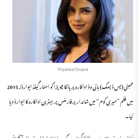
Priyanka Chopra
ممبئی (یس ڈیسک) بالی وڈ اداکارہ پریانکا چوپڑا کو اسٹار گیلڈ ایوارڈز 2015
میں فلم ’’میری کوم‘‘ میں شاندار پرفارمنس پر بہترین اداکارہ کا ایوارڈ دیا
گیا۔
ٹوئٹر پر اپنے پیغام میں پرینکا کا کہنا ہے کہ وہ اپنا ایوارڈ اپنے والد آنجہانی