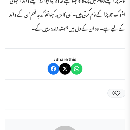
اشوک چوپڑا کے نام کرتی ہیں۔ ان کا مزید کہناتھا کہ یہ فلم ان کے والد
کے لیے ہے۔ وہ ان کے دل میں ہمیشہ زندہ رہیں گے۔
Share this:
0