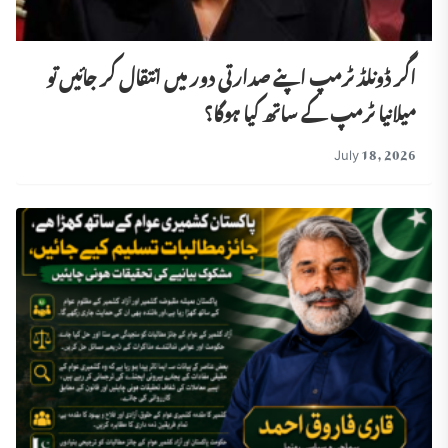
اگر ڈونلڈ ٹرمپ اپنے صدارتی دور میں انتقال کر جائیں تو
میلانیا ٹرمپ کے ساتھ کیا ہوگا؟
July 18, 2026