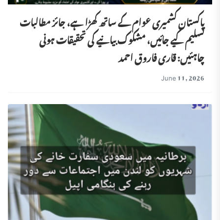
پاکستان کشمیری عوام کے ساتھ کھڑا ہے، جائز مطالبات
تسلیم کیے جائیں، مشکوک بیانیے کی تحقیقات ہونی
چاہئیں: قاری فاروق احمد
June 11, 2026