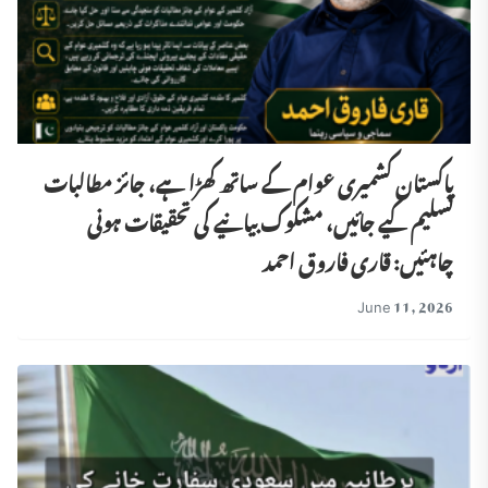
پاکستان کشمیری عوام کے ساتھ کھڑا ہے، جائز مطالبات
تسلیم کیے جائیں، مشکوک بیانیے کی تحقیقات ہونی
چاہئیں: قاری فاروق احمد
June 11, 2026