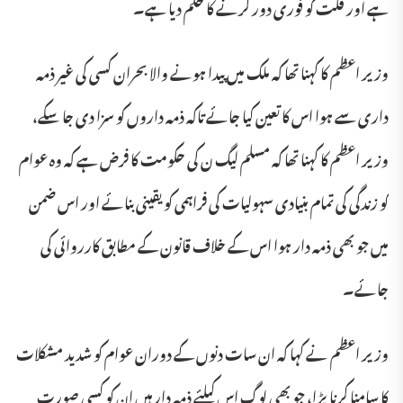
ہے اور قلت کو فوری دور کرنے کا حکم دیا ہے۔
وزیر اعظم کا کہنا تھا کہ ملک میں پیدا ہونے والا بحران کسی کی غیر ذمہ
داری سے ہوا اس کا تعین کیا جائے تاکہ ذمہ داروں کو سزا دی جا سکے،
وزیر اعظم کا کہنا تھا کہ مسلم لیگ ن کی حکومت کا فرض ہے کہ وہ عوام
کو زندگی کی تمام بنیادی سہولیات کی فراہمی کو یقینی بنائے اور اس ضمن
میں جو بھی ذمہ دار ہوا اس کے خلاف قانون کے مطابق کارروائی کی
جائے۔
وزیر اعظم نے کہا کہ ان سات دنوں کے دوران عوام کو شدید مشکلات
کا سامنا کرنا پڑا، جو بھی لوگ اس کیلئے ذمہ دار ہیں ان کو کسی صورت