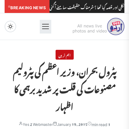
ر قصہ کیا تھا ؟ شرمناک حقیقت سامنے آگئی
BREAKING NEWS
مدرسوں کے بچوں کو مولویوں کی
Menu
اہم ترین
پٹرول بحران، وزیر اعظم کی پٹرولیم
مصنوعات کی قلت پر شدید برہمی کا
اظہار
1 min read
Yes 2 Webmaster
January 19, 2015