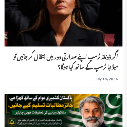
اگر ڈونلڈ ٹرمپ اپنے صدارتی دور میں انتقال کر جائیں تو
میلانیا ٹرمپ کے ساتھ کیا ہوگا؟
July 18, 2026