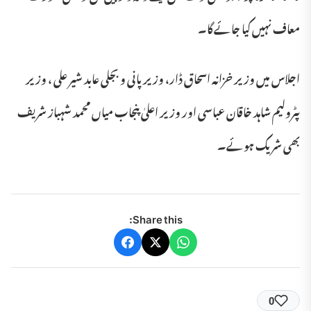
معاف نہیں کیا جائے گا۔
اجلاس میں وزیر خزانہ اسحاق ڈار، وزیر پانی و بجلی عابد شیر علی ، وزیر
پٹرولیم شاہد خاقان عباسی اور وزیر اعلیٰ پنجاب میاں محمد شہباز شریف
بھی شریک ہوئے۔
Share this:
0