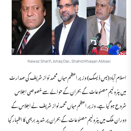
Nawaz Sharif, Ishaq Dar, Shahid Khaqan Abbasi
اسلام آباد (یس ڈیسک) وزیر اعظم میاں محمد نواز شریف کی صدارت
میں پٹرولیم مصنوعات کے بحران کے حوالے سے خصوصی اجلاس
شروع ہو گیا ہے، وزیر اعظم میاں محمد نواز شریف نے اجلاس کے
دوران ملک میں پٹرولیم مصنوعات کے بحران پر شدید برہمی کا اظہار کیا