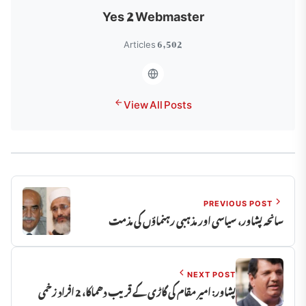
Yes 2 Webmaster
6,502 Articles
View All Posts
PREVIOUS POST
سانحہ پشاور، سیاسی اور مذہبی رہنماؤں کی مذمت
NEXT POST
پشاور: امیر مقام کی گاڑی کے قریب دھماکا، 2 افراد زخمی