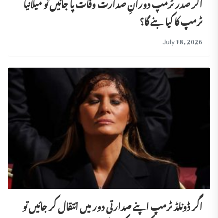
اگر صدر ٹرمپ دورانِ صدارت وفات پا جائیں تو میلانیا
ٹرمپ کا کیا بنے گا؟
July 18, 2026
اگر ڈونلڈ ٹرمپ اپنے صدارتی دور میں انتقال کر جائیں تو