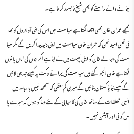
جا نے والے راستے کو بھی شیخ نا پسند کر تا ہے۔
مجھے عمران خان بھی اچھا لگتا ہے سیا ست میں اس کی نئی آواز دل کو بھا
ئی تھی امید تھی کہ عمران خان سیاست میں اپنی دنیا پیدا کریں گے مگر سیا
ست کی دنیا نے خان کو اپنی لپیٹ میں لے لیا ہے اگر جان کی امان پا ئوں
لگتا ہے خان الجھ گئے ہیں سیا ست کی پرا نے وکٹ پہ کیسے تبد یلی لا ئیں
گے کیسے نیا پا کستان بنا ئیں گے میری کم عقلی کہ سمجھ نہیں پا رہا۔ میں
انہی تحفظات کے ساتھ خان کی کا میا بی کے لئے دعا گو ہوں کہ میرے پا
س کو ئی اور آپشن نہیں۔