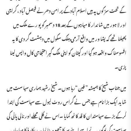
کے تحت سڑ کوں پہ ہیں اسلام آبادکے پر امن دھرنے فیصل آباد ، کراچی
اور لا ہور میں شا ندار کا میا بیوں کے بعد 18 دسمبر کو پو رے ملک میں
پھیلنا تھے کہ پشا ور میں واقع آرمی پبلک سکول میں دہشت گر دی کا یہ
افسوسناک واقعہ ہو گیا اور کپتان کو اپنی ملک گیر احتجاجی کال واپس لینا
پڑی۔
میں جناب شیخ کا ہمیشہ ” فین “رہا ہوں۔ شیخ رشید ہماری سیا ست میں
شا ید ایک بڑا نام ہے جس نے گراس روٹ لیول سے سیاست کی ابتدا
کرکے بڑے سیاستدان کا قد کا ٹھ کمایا ۔اس نے گلی محلے اور نالی پانی کی
سیاست کی لوگوں نے اسے اپنے سر کا جھو مر بنا لیا ۔ ریکارڈ کا میا بیاں