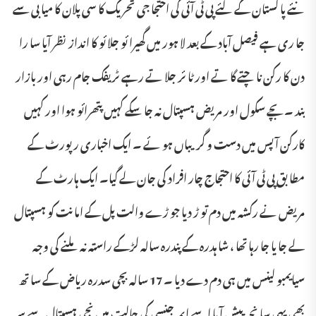
نئے پا کستان کے لئے پی ٹی آئی کی احتجا جی تحریک کا سی پلان کا میا بی سے
جا ری ہے فیصل آباد کے بعد لا ہور میں گھیرا ئو جلا ئو کا انداز نظر آیا سا را
دن کا رکن نا چتے گا تے اور ٹا ئر جلا تے رہے ٹریفک جام رہی اور بازار
بند ۔بچے سکول اور مریض ہسپتال نہ جا سکے کہیں پتھرائو ہوا اور کہیں
کارکن آ پس میں دست و گریباں ہو ئے ۔ ایک اخباری رپورٹ کے
مطا بق پی ٹی آ ئی کا احتجاج چار افراد کی جان لے گیا۔ ایک ہارٹ کے
مریض نے رکشہ میں دم تو ڑ دیا جو ڑے والت پل کے اما نت کو ہسپتال
لے جا یا جا رہا تھا ، شا ہدرہ کے پندرہ سالہ لڑکے راستہ نہ ملنے کی وجہ
سیایمبو لینس میں ہی دم دے دیا ۔ 17 سالہ بچی سدرہ ریاض کے سا تھ
بھی یہی سا نحہ پیش آ یا اسے ایمر جنسی کی حالت میں نجی ہسپتال سے سر