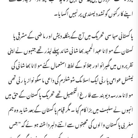
اپنے کا رکنوں کو تشدد پسندی پر نہیں اکسا یا۔
پا کستانی سیا سی تحریک میں آج کے بنگلہ دیش اور ما ضی کے مشرقی پا
کستان کے مو لا نا عبد الحمید بھا شا نی شا ئد پہلے لیڈر تھے جنہوں نے اپنی
تقریروں میں گھیرائو اور جلا ئو کے لفظ استعمال کئے مو لا نا بھا شا نی کی
نیشنل عوامی پا رٹی ایک اسلا مک شوشلزم کی داعی ما سکو نواز پا ر ٹی تھی
مو لا نا مدرسہ دیو بند سے فا ر غ التحصیل تھے تحریک پا کستان کے حق میں
انہوں نے سلہٹ میں بڑا کام کیا ۔ مگر قیام پا کستان کے بعد شا ید وہ ہم
مغربی پا کستان وا لوں کی محبتوں سے اتنے دلبر دا شتہ ہو ئے کہ ” جس