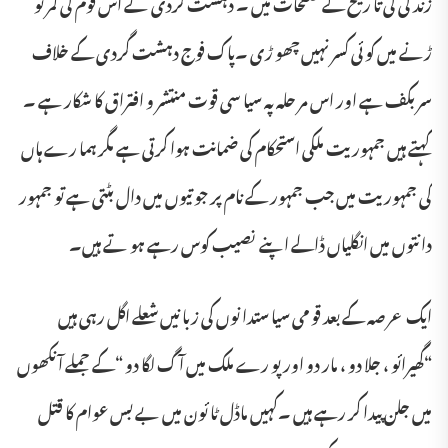
زند گی کی تا ریخ کے صفحات میں ۔ دہشت گردی نے اس قوم کی کمر تو
ڑنے میں کو ئی کسر نہیں چھو ڑی ۔پاک فوج دہشت گردی کے خلاف
سر بکف ہے اور اس مر حلہ پہ سیا سی قوت منتشر و افتراق کا شکار ہے ۔
کہتے ہیں جمہوریت ملکی استحکام کی ضمانت ہوا کرتی ہے مگر ہما رے ہاں
کی جمہوریت میں جب جمہور کے نام پر جو تیوں میں دال بٹتی ہے تو جمہور
دا نتوں میں انگلیاں ڈالے اپنے نصیب کوس رہے ہو تے ہیں۔
ایک عر صہ کے بعد قو می سیا ستدا نوں کی زبا نیں شعلے اگل رہی ہیں
“گھیرائو ، جلا دو ، مار دو اور پو رے ملک میں آ گ لگا دو “کے جملے آ نکھوں
میں جلن پیدا کر رہے ہیں ۔کہیں ماڈل ٹا ئون میں بے بس عوام کا قتل