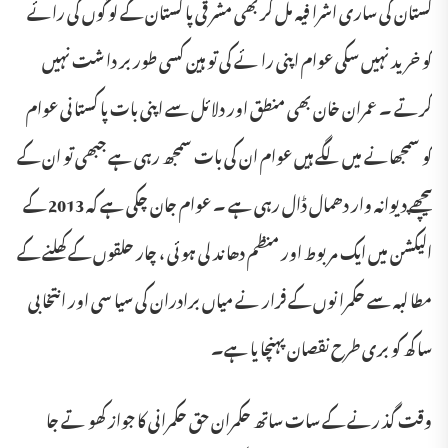
کستان کی ساری اشرا فیہ مل کر بھی مشر قی پا کستان کے لو گوں کی رائے
کو خرید نہیں سکی عوام اپنی را ئے کی تو ہین کسی طور بر دا شت نہیں
کرتے ۔ عمران خان بھی منطق اور دلا ئل سے اپنی بات پا کستا نی عوام
کو سمجھانے میں لگے ہیں عوام ان کی بات سمجھ رہی ہے جبھی تو ان کے
پیچھے دیوانہ وار دھمال ڈال رہی ہے ۔ عوام جان چکی ہے کہ 2013 کے
الیکشن میں ایک مر بوط اور منظم دھا ند لی ہو ئی ، چار حلقوں کے کھلنے کے
مطا لبہ سے حکمرا نوں کے فرار نے میاں برادران کی سیا سی اور انتخا بی
سا کھ کو بری طرح نقصان پہنچا یا ہے۔
وقت گذ رنے کے سات ساتھ حکمران حق حکمرانی کا جواز کھو تے جا