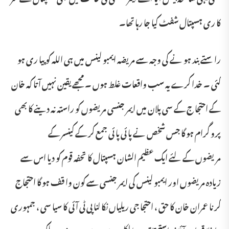
کا ری ہسپتال شفٹ کیا جا رہا تھا۔
را ستے بند ہو نے کی وجہ سے مریضہ ایمبو لینس میں ہی اللہ کو پیا ری ہو
گئی ۔ خدا کرے یہ سب واقعات غلط ہوں ۔ مجھے یقین نہیں آ تا کہ خان
کے احتجا ج کے سی پلان میں ایمر جنسی مریضوں کو راستہ نہ دینے کا بھی
پرو گرام ہو گا جس شخص نے پا ئی پا ئی جمع کر کے کینسر کے
مر یضوں کے لئے ایک عظیم الشان ہسپتال کا تحفہ قوم کو دیا اس سے
زیادہ مریضوں اور ایمبو لینس کی ایمر جنسی سے کون وا قف ہو گا احتجاج
کر نا عمران خان کا حق ، احتجا جی ریلیاں نکا لنا پی ٹی آ ئی کا سیا سی ، جمہوری