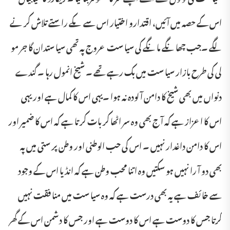
اس کے حصہ میں آ ئیں، اقتدارو اختیار اس سے مکے راستے تلاش کر نے
لگے ۔جب چھا نگے ما نگے کی سیا ست عروج پہ تھی سیا ستدان گا جر مو
لی کی طرح بازار سیا ست میں بک رہے تھے ۔ شیخ انمول رہا ۔ گندے
دنواں میں بھی شیخ کا دامن آ لودہ نہ ہوا ۔یہی اس کا کمال ہے اور یہی
اس کا اعزاز ہے کہ آ ج بھی وہ سر اٹھا کر بات کر تا ہے کہ اس کا ضمیر اور
اس کا دامن داغدار نہیں ۔ اس کی حب الوطنی اور وطن پر ستی میں پہ
بھی دو آ را نہیں ہو سکتیں وہ اتنا محب وطن ہے کہ انڈ یا اس کے وجود
سے خا ئف ہے یہ بھی درست ہے کہ وہ سیا ست میں منا فقت نہیں
کرتا جس کا دوست ہے اس کا دوست ہے اور جس کا دشمن اس کے گھر