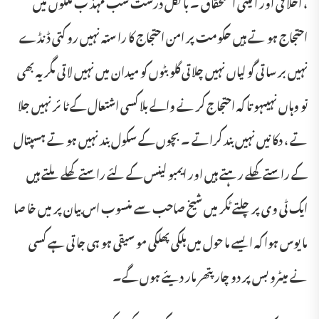
، اخلا قی اور آ ئینی استحقاق ۔ با لکل درست سب مہذ ب ملکوں میں
احتجاج ہو تے ہیں حکومت پر امن احتجاج کا را ستہ نہیں رو کتی ڈنڈے
نہیں بر سا تی گو لیاں نہیں چلا تی گلو بٹوں کو میدان میں نہیں لا تی مگر یہ بھی
تو وہاں نہیںہو تا کہ احتجاج کر نے والے بلا کسی اشتعال کے ٹا ئر نہیں جلا
تے ، دکا نیں نہیں بند کراتے ۔ بچوں کے سکول بند نہیں ہو تے ہسپتال
کے راستے کھلے رہتے ہیں اور ایمبو لینس کے لئے راستے کھلے ملتے ہیں
ایک ٹی وی پر چلتے ٹکر میں شیخ صاحب سے منسوب اس بیان پر میں خا صا
ما یوس ہوا کہ ایسے ما حول میں ہلکی پھلکی مو سیقی ہو ہی جا تی ہے کسی
نے میٹرو بس پر دو چار پتھر مار دیئے ہوں گے۔