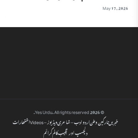
May 17, 2026
© 2026 Yes Urdu. All rights reserved.
خبریں
تارکین وطن
اردو ادب – شاعری
ویڈیوز – Videos
اشتھارات
دلچسپ اور عجیب
کالم
کرائم