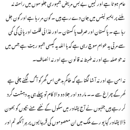
عام ہو تا ہے اور کہیں بے بس مریض جمہوری جلو سوں میں راستہ نہ
ملنے پر ایمبو لینس میں جان دے رہے ہیں ۔ کون مر ر ہا ہے اور کون جل
رہا ہے ۔ پا کستان اور صرف پا کستان ۔اور غذا ئی قلت اور پا نی کی کمی
سے مر تی یہ عوام سوچ رہی ہے کہ یا اللہ یہ کیسی جمہو ریت ہے جس میں
نہ حو صلہ ہے اور نہ ضبط نہ قا نو ن ہے اور نہ انصاف۔
نہ امن ہے اور نہ آ شا لگتا ہے کہ خاکم بدھن اس گھر کو آگ لگنے چلی ہے
گھر کے چراغ سے ۔۔ مار دو اور جلا دو والا کام تو پہلے ہی یہ دہشت گرد
کر رہے ہیں جنہوں نے آج پشاور میں سکول کے ننھے منے بچوں کو بھون
ڈالا پشاور کیا پو رے ملک میں ان معصوموں کی قر بیا نیوں پر ہر آ نکھ نم اور