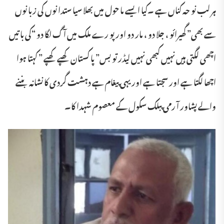
ہر لب نو حہ کناں ہے ۔کیا ایسے ما حول میں بھلا سیا ستدا نوں کی زبا نوں
سے بھی” گھیرائو ، جلا دو ، مار دو اور پو رے ملک میں آ گ لگا دو “کی با تیں
اچھی لگتی ہیں نہیں کبھی نہیں لیڈر تو بس” پا کستان کھپے کھپے ” کہتا ہوا
اچھا لگتا ہے اور سجتا ہے اور یہی پیغام ہے دہشت گردی کا نشانہ بننے
والے پشاور آ رمی پبلک سکول کے معصوم شہدا کا۔