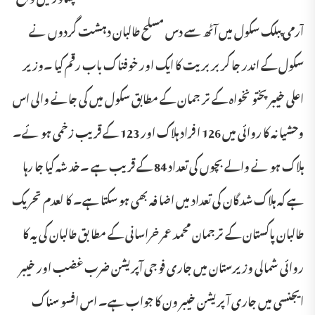
آرمی پبلک سکول میں آٹھ سے دس مسلح طالبان دہشت گردوں نے
سکول کے اندر جا کر بر بریت کا ایک اور خوفناک باب رقم کیا ۔وزیر
اعلی خیبر پختو نخواہ کے تر جمان کے مطابق سکول میں کی جانے والی اس
وحشیا نہ کا روائی میں 126 ا فراد ہلاک اور 123 کے قریب زخمی ہو ئے۔
ہلاک ہو نے والے بچوں کی تعداد 84 کے قریب ہے ۔خد شہ کیا جا رہا
ہے کہ ہلاک شد گان کی تعداد میں اضا فہ بھی ہو سکتا ہے۔ کا لعدم تحریک
طالبان پاکستان کے ترجمان محمد عمر خراسانی کے مطا بق طالبان کی یہ کا
روائی شمالی وزیرستان میں جاری فو جی آپریشن ضرب غضب اور خیبر
ایجنسی میں جاری آ پریشن خیبر ون کا جواب ہے۔ اس افسو سناک