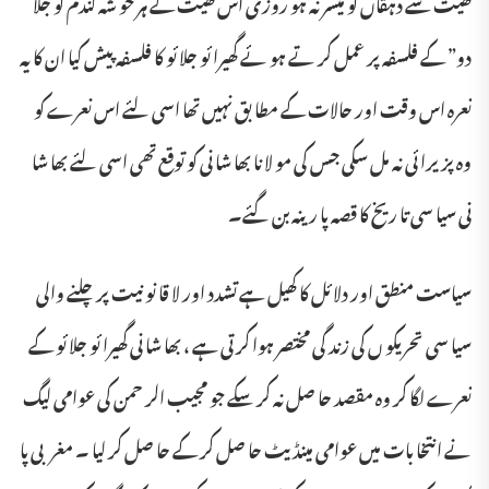
کھیت سے دہقاں کو میسر نہ ہو روزی اس کھیت کے ہر خو شہ گندم کو جلا
دو” کے فلسفہ پر عمل کر تے ہو ئے گھیرا ئو جلا ئو کا فلسفہ پیش کیا ان کا یہ
نعرہ اس وقت اور حالات کے مطا بق نہیں تھا اسی لئے اس نعرے کو
وہ پز یرا ئی نہ مل سکی جس کی مو لا نا بھا شا نی کو توقع تھی اسی لئے بھا شا
نی سیا سی تا ریخ کا قصہ پا رینہ بن گئے۔
سیاست منطق اور دلا ئل کا کھیل ہے تشدد اور لا قا نو نیت پر چلنے والی
سیا سی تحریکو ں کی زند گی مختصر ہوا کر تی ہے ، بھا شا نی گھیرا ئو جلا ئو کے
نعرے لگا کر وہ مقصد حا صل نہ کر سکے جو مجیب الر حمن کی عوامی لیگ
نے انتخا بات میں عوامی مینڈیٹ حا صل کر کے حا صل کر لیا ۔ مغربی پا