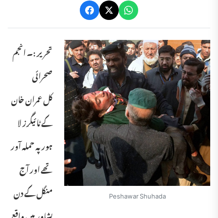
تحریر :۔ انجم
صحرائی
کل عمران خان
کے ٹا ئیگرز لا
ہور پہ حملہ آور
تھے اور آج
منگل کے دن
Peshawar Shuhada
پشاور میں واقع