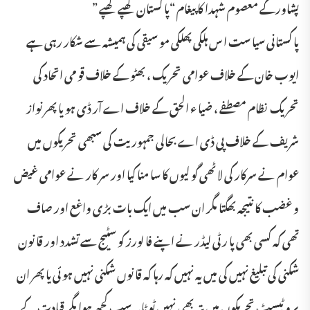
پشاورکے معصوم شہدا کا پیغام “پا کستان کھپے کھپے ”
پا کستانی سیا ست ا س ہلکی پھلکی مو سیقی کی ہمیشہ سے شکار رہی ہے
ایوب خان کے خلاف عوامی تحریک ، بھٹو کے خلاف قو می اتحاد کی
تحریک نظام مصطفے ، ضیا ء الحق کے خلاف اے آر ڈی ہو یا پھر نواز
شریف کے خلاف پی ڈی اے بحالی جمہوریت کی سبھی تحریکوں میں
عوام نے سرکار کی لا ٹھی گو لیوں کا سا منا کیا اور سر کار نے عوامی غیض
و غضب کا نتیجہ بھگتا مگر ان سب میں ایک بات بڑی واغع اور صاف
تھی کہ کسی بھی پا ر ٹی لیڈر نے اپنے فا لورز کو سٹیج سے تشدد اور قا نون
شکنی کی تبلیغ نہیں کی میں یہ نہیں کہ رہا کہ قا نوں شکنی نہیں ہو ئی یا پھر ان
پرو ٹیسٹ تحریکوں میں پتہ بھی نہیں ٹو ٹا یہ سب کچھ ہوا مگر قیادت کے