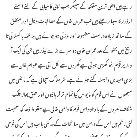
رہے ہیں اعلی ترین مقننہ کے سپیکر جب اپنی کا میابی کے لئے اسٹے
آرڈرز کا سہا را لیتے ہیں تب عمران خان کے مطا لبات دلیل اور منطق
کے سا تھ زیادہ درست مضبوط اور وزنی ہو جا تے ہیں بلا شبہ پا کستا نی تا
ریخ میں بھٹو کے بعد عمران خان دو سرے بڑے لیڈر ہیں جن کی ایک آ
واز پر قوم اٹھ کھڑی ہو تی ہے گھروں سے نکل آ تی ہے عوام خان سے
بڑی امیدیں وابستہ کئے ہو ئے ہے، شر مناک سچا ئی ہے کہ ما ضی میں
سبھوں نے اس قوم کو ما یو س کیا تمام تر قر با نیوں اور حلق پھاڑ فلک
شگاف نعروں کے با وجود اس قوم کا دامن خالی ہے سقو ط ڈھا کہ سمیت
کئی زخم ہیں اس کے دامن میں سا نحات کے۔ کئی با ب ہیں اس کی قو می