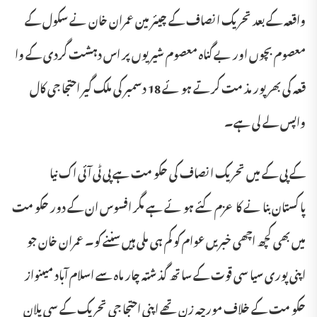
واقعہ کے بعد تحریک انصاف کے چیئر مین عمران خان نے سکول کے
معصوم بچوں اور بے گناہ معصوم شیر یوں پر اس دہشت گردی کے وا
قعہ کی بھر پور مذ مت کرتے ہو ئے 18 دسمبر کی ملک گیر احتجا جی کال
واپس لے لی ہے۔
کے پی کے میں تحریک انصاف کی حکو مت ہے پی ٹی آ ئی اک نیا
پا کستان بنا نے کا عزم کئے ہو ئے ہے مگر افسوس ان کے دور حکو مت
میں بھی کچھ اچھی خبریں عوام کو کم ہی ملی ہیں سننے کو۔ عمران خان جو
اپنی پوری سیا سی قوت کے سا تھ گذ شتہ چار ماہ سے اسلام آباد میںنواز
حکو مت کے خلاف مورچہ زن تھے اپنی احتجا جی تحریک کے سی پلان