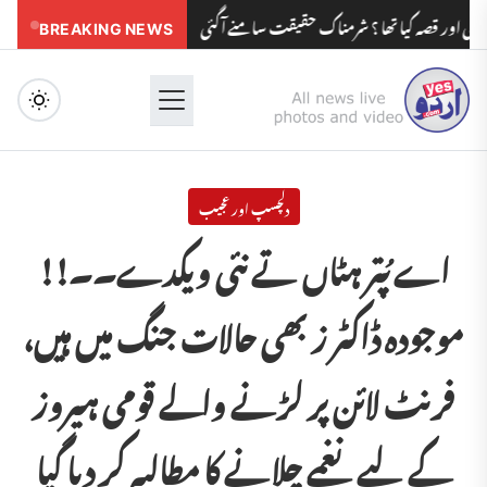
قصہ کیا تھا ؟ شرمناک حقیقت سامنے آگئی
BREAKING NEWS
مدرسوں کے بچوں کو مولویوں کی زی
Menu
دلچسپ اور عجیب
اے پُتر ہٹاں تے نئی ویکدے۔۔!!
موجودہ ڈاکٹر ز بھی حالات جنگ میں ہیں،
فرنٹ لائن پر لڑنے والے قومی ہیروز
کے لیے نغمے چلانے کا مطالبہ کر دیا گیا