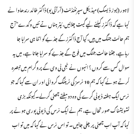
لاہور (نیوز ڈیسک) میڈیکل سپرنٹنڈنٹ (آرآئی یو) ڈاکٹر خالد رندھاوا نے
کہا ہے کہ ڈاکٹرز کیلئے لیے گیت چلائیں، پُتر ہٹاں تے نئیں وکدے“آج
ہم حالت جنگ میں ہیں، کیا آج ڈاکٹرز کے جذبے کو اتنا ہی سراہا جا
رہاہے، جتنا حالت جنگ میں فوج کے جذبے کو سراہا جاتا ہے، میں یہ
سوال کس سے کروں ؟ انہوں نے نجی ٹی وی کے پروگرام میں تبصرہ
کرتے ہوئے کہا کہ ہم 10 نرسز کی ٹریننگ کروائی اور ان سے کہا کہ جو
نرس ایک ہفتہ ڈیوٹی کرے گی وہ دوہفتے چھٹی کرلے۔کیونکہ بڑی
تشویشناک صورتحال ہے، ہم نے ایک نرس کی ڈیوٹی پوری ہونے پر
کہا کہ آپ اب چھٹی پر چلی جائیں۔ تو اس نرس نے کہا کہ میں تو اب