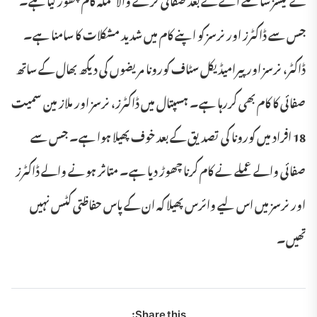
جس سے ڈاکٹرز اور نرسز کو اپنے کام میں شدید مشکلات کا سامنا ہے۔
ڈاکٹر، نرسز اور پیرامیڈیکل سٹاف کورونا مریضوں کی دیکھ بھال کے ساتھ
صفائی کا کام بھی کررہا ہے۔ ہسپتال میں ڈاکٹرز، نرسز اور ملاز مین سمیت
18 افراد میں کورونا کی تصدیق کے بعد خوف پھیلا ہوا ہے۔ جس سے
صفائی والے عملے نے کام کرنا چھوڑ دیا ہے۔ متاثر ہونے والے ڈاکٹرز
اور نرسز میں اس لیے وائرس پھیلا کہ ان کے پاس حفاظتی کٹس نہیں
تھیں۔
Share this: