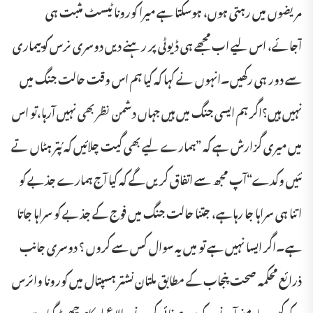
مریضوں میں رہتی ہوں، ہوسکتا ہے میرا کورونا ٹیسٹ مثبت ہی
آجائے، اس لیے اب مجھے ہی ڈیوٹی پر رہنے دیں دوسری نرس کوبیماری
سے دور ہی رکھیں۔انہوں نے کہا کہ کیا ہم اس وقت حالت جنگ میں
نہیں ہیں؟اگر ہم ایسی جنگ میں ہیں جہاں دشمن نظر بھی نہیں آرہا،تو اس
میں میری گزارش ہے کہ ”ہمارے لیے بھی گیت چلائیں کہ پُتر ہٹاں تے
نئیں وکدے“آپ مجھ سے اتفاق کریں گے کہ کیا آج ہمارے جذبے کو
اتنا ہی سراہا جا رہاہے، جتنا حالت جنگ میں فوج کے جذبے کو سراہا جاتا
ہے۔اگر ایسا نہیں ہے تو میں یہ سوال کس سے کروں ؟ دوسری جانب
ذرائع محکمہ صحت پنجاب کے مطابق ملتان نشتر ہسپتال میں کورونا وائرس
کے کیسز سامنے آنے کے بعد صفائی کرنے والا عملہ کام چھوڑ گیا ہے۔