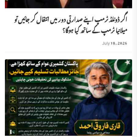
اگر ڈونلڈ ٹرمپ اپنے صدارتی دور میں انتقال کر جائیں تو
میلانیا ٹرمپ کے ساتھ کیا ہوگا؟
July 18, 2026