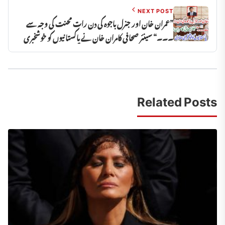
NEXT POST
”عمران خان اور جنرل باجوہ کی دن رات محنت کی وجہ سے
۔۔۔“ سینئر صحافی کامران خان نے پاکستانیوں کو خوشخبری
سُنا دی
Related Posts