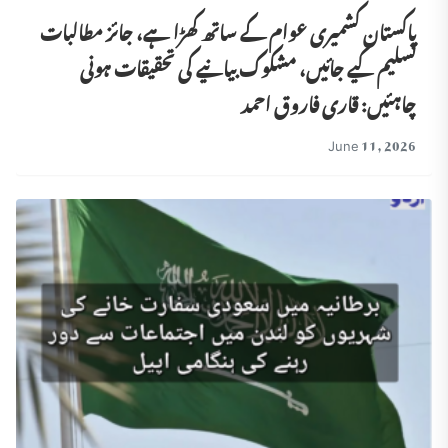
پاکستان کشمیری عوام کے ساتھ کھڑا ہے، جائز مطالبات
تسلیم کیے جائیں، مشکوک بیانیے کی تحقیقات ہونی
چاہئیں: قاری فاروق احمد
June 11, 2026