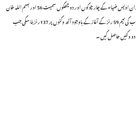
بلوچستان نے ٹاپ پوزیشن پر قبضہ جما لیا ۔ اقبال سٹیڈیم پر کھیلے گئے ایونٹ کے آٹھویں میچ میں بلوچستان نے بیٹنگ کے لئے طلب کئے جانے پر مرد میدان اویس ضیاء کے چار چوکوں اور دو چھکوں سمیت 56 اور بسم اللہ خان
کے سات چوکوں اور تین چھکوں کی مدد سے 51 رنز کی بدولت آٹھ وکٹوں پر 164 رنز بنائے ،فہیم اشرف نے تین وکٹیں حاصل کیں۔ جواب میں سینٹرل پنجاب کی ٹیم 59 رنز کے آغاز کے باوجود آٹھ وکٹوں پر 137رنز بنا سکی جب