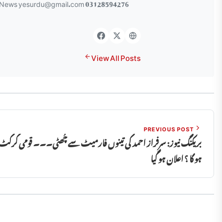
 News yesurdu@gmail.com 03128594276
View All Posts
PREVIOUS POST
بریکنگ نیوز: سرفراز احمد کی تینوں فارمیٹ سے چُھٹی۔۔۔ قومی کرکٹ ٹیم
ہو گا ؟ اعلان ہو گیا