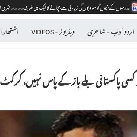
یوں کی زیادتی سے بچانے کا ایک ہی طریقہ۔۔۔۔ بشریٰ انصاری کا ایک متنازع بیان سام
اردو ادب - شاعری
ویڈیوز - VIDEOS
اشتھار
جو کسی پاکستانی بلے باز کے پاس نہیں، کرکٹ 