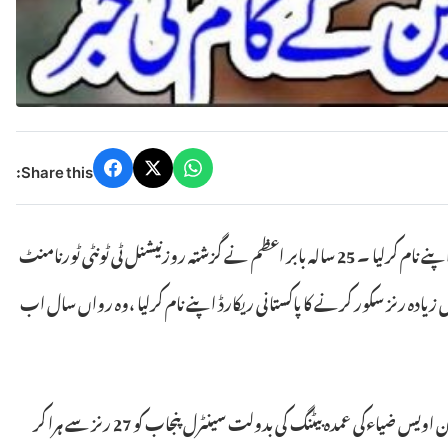
Share this:
فیصل آباد (ویب ڈیسک) قومی ٹیم کے ٹاپ آرڈر بلے باز بابر اعظم نے ایک سال کے دوران ٹونٹی ٹونٹی کرکٹ میں زیادہ رنز سکور کرنے کا پاکستانی ریکارڈ اپنے نام کرلیا ۔ 25 سالہ بابر اعظم نے گزشتہ روزنیشنل ٹی ٹونٹی ٹورنامنٹ
سال کے دوران ٹونٹی ٹونٹی کرکٹ میں زیادہ رنز سکور کرنے کا پاکستانی ریکارڈ اپنے نام کرلیا ،وہ رواں سال اب
اس سے قبل یہ ریکارڈ بابر اعظم کے کزن عمر اکمل کے پاس تھا جنہوں نے2016ءمیں 1386رنز سکور کیے تھے ۔ یاد رہے کہ قومی ٹی ٹونٹی کپ میں مرد میدان اویس ضیاءکی عمدہ بیٹنگ کی بدولت سینٹرل پنجاب کو 27 رنز سے ہرا کر