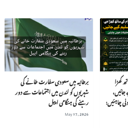
ھ کھڑا
برطانیہ میں سعودی سفارت خانے کی
 جائیں،
شہریوں کو لندن میں اجتماعات سے دور
نی چاہئیں:
رہنے کی ہنگامی اپیل
May 17, 2026