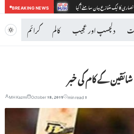
نے آگیا
BREAKING NEWS
شوبز نگری سے گرما گرم خبر : دو خوبصورت ترین اداکارائیں جسم
ات
دلچسپ اور عجیب
کالم
کرائم
شائقین کے کام کی خبر
1 min read
MH Kazmi
October 18, 2019