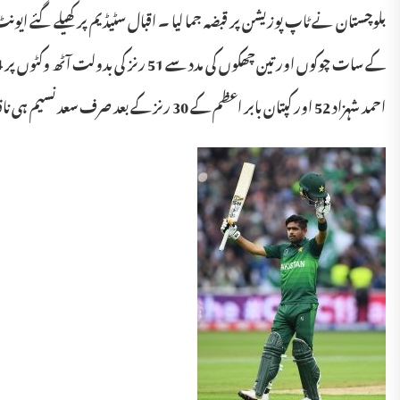
احمد شہزاد 52 اور کپتان بابر اعظم کے 30 رنز کے بعد صرف سعد نسیم ہی ناقابل شکست 18رنز بنا سکے۔عماد بٹ نے تین جبکہ عمر گل اور یاسر شاہ نے دو،دو وکٹیں حاصل کیں ۔