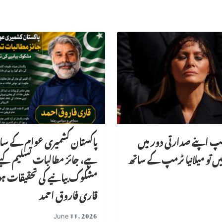
مپ اپنے صدارتی دور میں
پاکستان کشمیری عوام کے سات
ئیں تو میلانیا ٹرمپ کے ساتھ
ہے، جائز مطالبات تسلیم کیے
مشکوک بیانیے کی تحقیقات ہو
قاری فاروق احمد
June 11, 2026