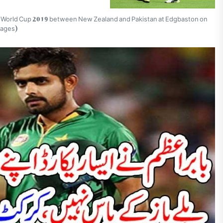
et World Cup 2019 between New Zealand and Pakistan at Edgbaston on
mages)