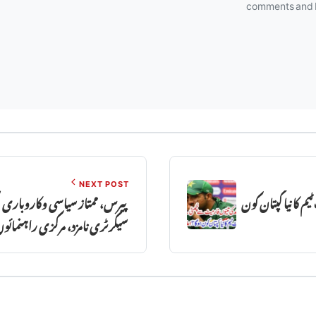
comments and
NEXT POST
 کا نیا کپتان کون
پیرس، ممتاز سیاسی وکاروبا
سیکرٹری نامزد، مرکزی راہنمائوں