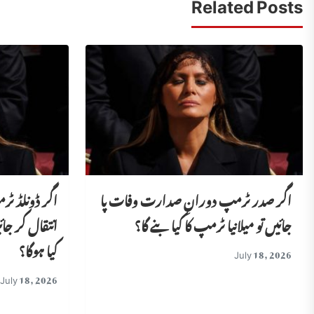
Related Posts
اگر صدر ٹرمپ دورانِ صدارت وفات پا
اگر ڈونلڈ ٹر
جائیں تو میلانیا ٹرمپ کا کیا بنے گا؟
انتقال کر جا
کیا ہوگا؟
July 18, 2026
July 18, 2026