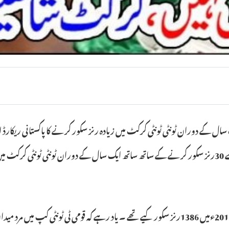
میں سینٹرل پنجاب کی جانب سے کھیلتے ہوئے 3چوکوں اور ایک چھکےکی مدد سے 30رنز سکور کرنے کے ساتھ ساتھ ایک 