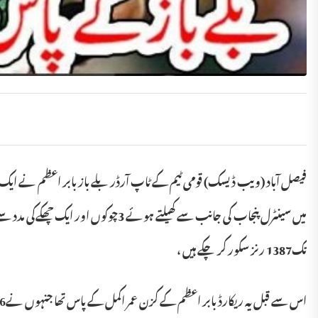
تک1387 رنز سکور کر چکے ہیں ،