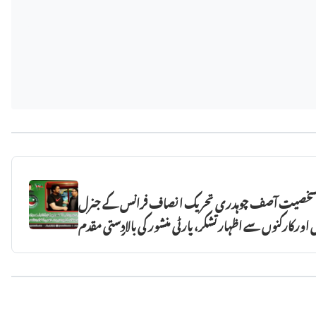
ری شخصیت آصف چوہدری تحریک انصاف فرانس کے جنرل
 اورکارکنوں سے اظہار تشکر، پارٹی منشور کی بالادستی مقدم
رکھنے کا عزم