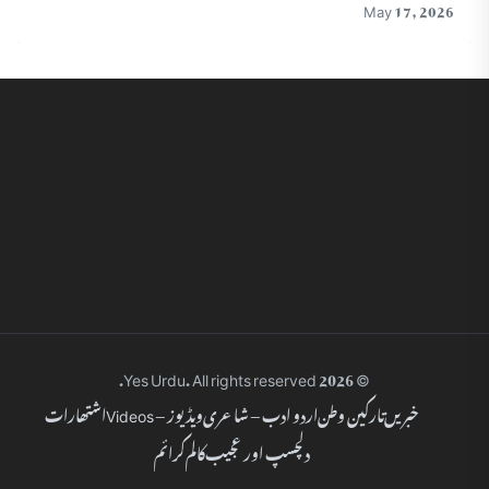
May 17, 2026
© 2026 Yes Urdu. All rights reserved.
خبریں
تارکین وطن
اردو ادب – شاعری
ویڈیوز – Videos
اشتھارات
دلچسپ اور عجیب
کالم
کرائم