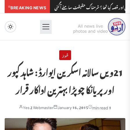
ہ کیا تھا ؟ شرمناک حقیقت سامنے آگئی
BREAKING NEWS
مدرسوں کے بچوں کو مولویوں کی زیاد
Menu
شوبز
21ویں سالانہ اسکرین ایوارڈ : شاہد کپور
اور پریانکا چوپڑا بہترین اداکار قرار
1 min read
Yes 2 Webmaster
January 16, 2015