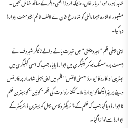
شاہد کپور، تبو، ارباز خان، ملائیکہ اروڑا بھی دیگر کے ساتھ شامل تھیں۔
مشہور اداکارہ ہیما مالنی کو شاہ رخ خان نے لائف ٹائم اچیومنٹ ایوارڈ
دیا گیا۔
اپنی پہلی فلم ’’ہیرو پینٹی‘‘ میں شہرت پانے والے ٹائیگر شیروف نے
بیسٹ پرومسنگ نیوکمر کیٹیگری میں ایوارڈ پایا، جب کہ اسی کیٹیگری میں
بہترین اداکارہ کا ایوارڈ ’’سٹی لائٹس‘‘ فلم میں اپنی پہلی شاندار پرفارمنس
دینے پر پٹرالیکھا کو ایوارڈ ملا۔ کنگنا رنواوت کی فلم ’’کوئین‘‘ کو بہترین فلم
کا ایوارڈ دیا گیا جب کہ فلم کے ڈائریکٹر وکاس بہل کو بہترین ڈائریکٹر کے
ایوارڈ سے نوازا گیا۔