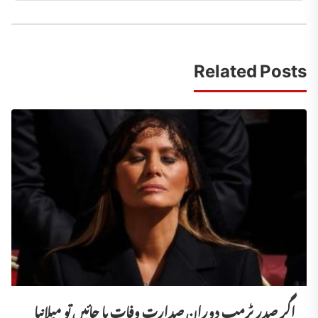
Related Posts
اگر صدر ٹرمپ دورانِ صدارت وفات پا جائیں تو میلانیا