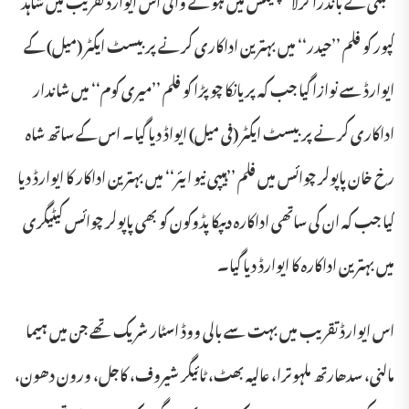
کپور کو فلم ’’حیدر‘‘ میں بہترین اداکاری کرنے پر بیسٹ ایکٹر (میل) کے
ایوارڈ سے نوازا گیا جب کہ پریانکا چوپڑا کو فلم ’’میری کوم‘‘ میں شاندار
اداکاری کرنے پر بیسٹ ایکٹر (فی میل) ایواڈ دیا گیا۔ اس کے ساتھ شاہ
رخ خان پاپولر چوائس میں فلم ’’ہیپی نیو ایئر‘‘ میں بہترین اداکار کا ایوارڈ دیا
گیا جب کہ ان کی ساتھی اداکارہ دیپکا پڈوکون کو بھی پاپولر چوائس کیٹیگری
میں بہترین اداکارہ کا ایوارڈ دیا گیا۔
اس ایوارڈ تقریب میں بہت سے بالی ووڈ اسٹار شریک تھے جن میں ہیما
مالنی، سدھارتھ ملہوترا، عالیہ بھٹ، ٹائیگر شیروف، کاجل، ورون دھون،