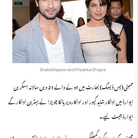
Shahid Kapoor and Priyanka Chopra
ممبئی (یس ڈیسک) بھارت میں ہونے والے 21 ویں سالانہ اسکرین
ایوارڈ میں اداکار شاہد کپور اور اداکارہ پریانکا چوپڑا نے بہترین اداکار کے
ایوارڈ جیت لیے۔
ممبئی کے باندرا کرلا کمپلیکس میں ہونے والی اس ایوارڈ تقریب میں شاہد