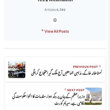
6,502 Articles
View All Posts
PREVIOUS POST
گستاخانہ خاکے، مذہبی جماعتیں آج ملک گیر احتجاج کرینگی
NEXT POST
وزیراعظم کے بیان پر دکھ ہوا، مقدمات کا التوا حکومت کی
ناکامی ہے، سیریم کورٹ