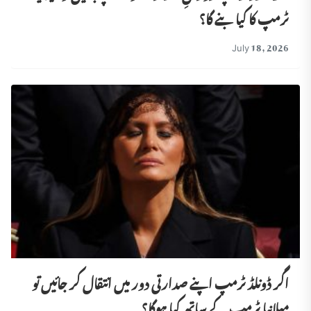
ٹرمپ کا کیا بنے گا؟
July 18, 2026
اگر ڈونلڈ ٹرمپ اپنے صدارتی دور میں انتقال کر جائیں تو
میلانیا ٹرمپ کے ساتھ کیا ہوگا؟