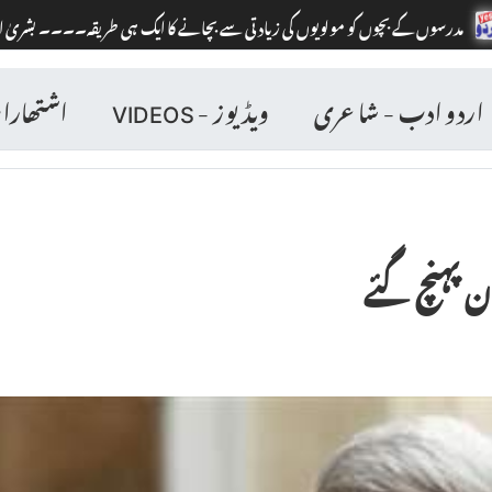
 کو مولویوں کی زیادتی سے بچانے کا ایک ہی طریقہ۔۔۔۔ بشریٰ انصاری کا ایک متنازع
اردو ادب - شاعری
ویڈیوز - VIDEOS
اشتھار
ن پہنچ گئے