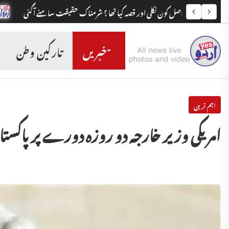
راصل کون نکلی اور قصہ کیا تھا ؟ شرمناک حقیقت سامنے آگئی
مدرسوں کے بچوں
خبریں
تارکین وطن
اہم ترین
امریکی وزیر خارجہ دو روزہ دورے پر پاکستا