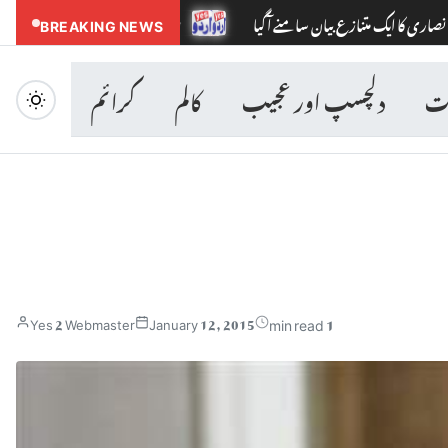
 بیان سامنے آگیا
BREAKING NEWS
شوبز نگری سے گرما گرم خبر : دو خوبصورت ترین اداکا
ات
دلچسپ اور عجیب
کالم
کرائم
1 min read
Yes 2 Webmaster
January 12, 2015