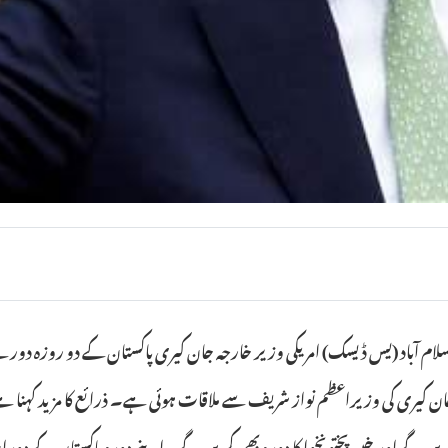
لام آباد (یس ڈیسک) امریکی وزیر خارجہ جان کیری پاکستان کے دو روزہ دورے پ
یں گے اور خیبر پختونخوا کا دورہ بھی کریں گے۔اپنے دورہ پاکستان کے دوران