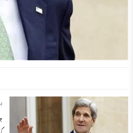
اس
کر