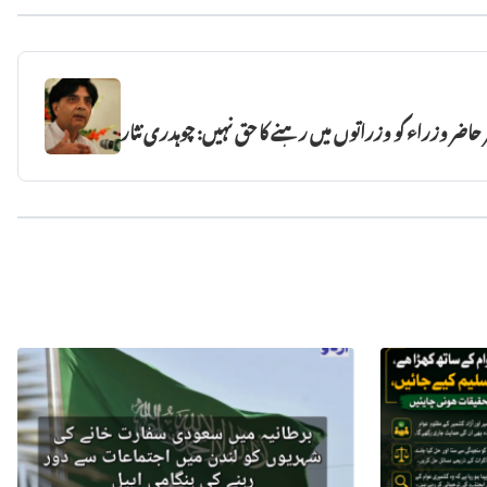
 حاضر وزراء کو وزراتوں میں رہنے کا حق نہیں: چوہدری نثار