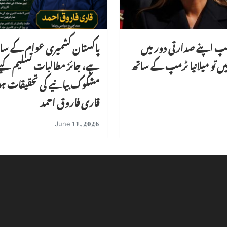
مپ اپنے صدارتی دور میں
پاکستان کشمیری عوام کے سات
ئیں تو میلانیا ٹرمپ کے ساتھ
ہے، جائز مطالبات تسلیم کیے
مشکوک بیانیے کی تحقیقات ہو
قاری فاروق احمد
June 11, 2026