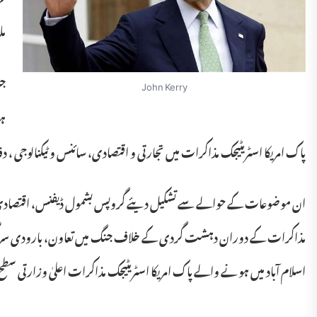
مل
John Kerry
ہو
پاک امریکا اسٹریٹیجک مذاکرات میں تجارتی و اقتصادی، سائنس و ٹیکنالوجی ،
ان موضوعات کے حوالے سے تشکیل دیئے گروپس بشمول ڈیفنس، اقتصادی و ما
اسلام آباد میں ہونے والے پاک امریکا اسٹریٹیجک مذاکرات اعلیٰ وزارتی سطح کے دوسرے مذاکرات ہیں۔ پاک امریکا