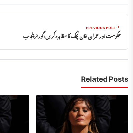
PREVIOUS POST
حکومت اور عمران خان لچک کا مظاہرہ کریں: گورنر پنجاب
Related Posts