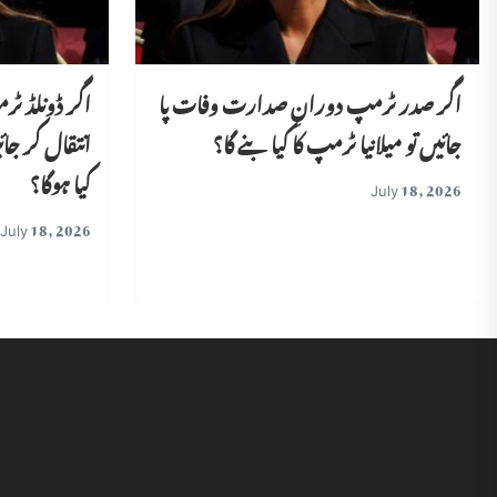
اگر صدر ٹرمپ دورانِ صدارت وفات پا
اگر ڈونلڈ ٹر
جائیں تو میلانیا ٹرمپ کا کیا بنے گا؟
انتقال کر جا
کیا ہوگا؟
July 18, 2026
July 18, 2026