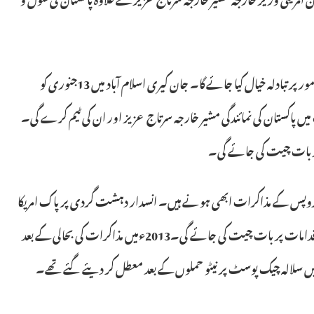
جن میں پاک امریکا دو طرفہ تعلقات کے علاوہ، افغانستان، جنوبی ایشیاء اور عالمی امور پر تبادلہ خیال کیا جائے گا۔ جان کیری اسلام آباد میں 13جنوری کو
 پاکستان کی نمائندگی مشیر خارجہ سرتاج عزیز اور ان کی ٹیم کرے گی۔
ن پر بات چیت کی جائے گی۔
 گروپس کے مذاکرات ابھی ہونے ہیں۔ انسدار دہشت گردی پر پاک امریکا
مذاکرات کے دوران دہشت گردی کے خلاف جنگ میں تعاون، بارودی سرنگوں کی تباہی کے آلات اور دہشت گردی کی مالی اعانت کی حوصلہ شکنی کے اقدامات پر بات چیت کی جائے گی۔2013ءمیں مذاکرات کی بحالی کے بعد