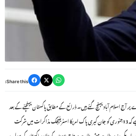
Share this:
ر آج اسلام آباد پہنچ گئے ہیں۔ ذرائع کے مطابق پاکستان پہنچنے کے بعد
جان کیری کی وزیراعظم نواز شریف سے ملاقات ہوئی ہے۔ ذرائع کا مزید کہنا ہے کہ 13جنوری کو جان کیری پاک امریکا اسٹریٹیجک مذاکرات میں شرکت
 امریکی وزیر خارجہ مشیر خارجہ سرتاج عزیز کے علاوہ پاکستان کی سول و