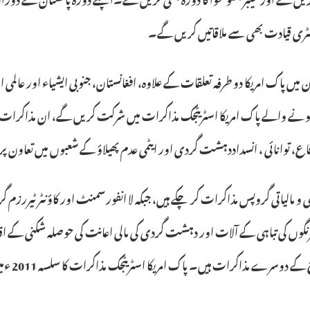
ٹری قیادت بھی سے ملاقاتیں کریں گے۔
نے والے پاک امریکا اسٹریٹجک مذاکرات میں شرکت کریں گے، ان مذاکرات میں
 دفاع، توانائی ، انسداددہشت گردی اور ایٹمی عدم پھیلاؤ کے شعبوں میں تعاو
لیاتی گروپس مذاکرات کر چکے ہیں، جبکہ لا انفورسمنٹ اور کاؤنٹر ٹیررزم
 اسٹریٹجک مذاکرات کا سلسہ 2011 ءمیں سلالہ چیک پوسٹ پر نیٹو حملوں کے بعد معطل کر دیئے گئے تھے۔