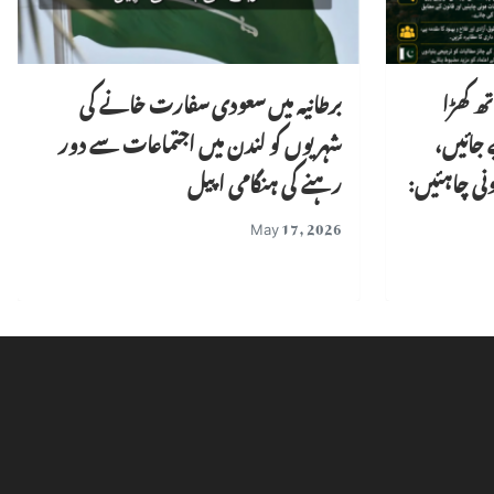
ھ کھڑا
برطانیہ میں سعودی سفارت خانے کی
 جائیں،
شہریوں کو لندن میں اجتماعات سے دور
نی چاہئیں:
رہنے کی ہنگامی اپیل
May 17, 2026