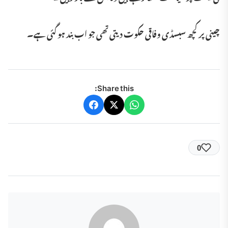
چینی پر کچھ سبسڈی وفاقی حکوت دیتی تھی جو اب بند ہو گئی ہے۔
Share this:
0