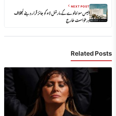
NEXT POST
انیس سو ننانوے کے مارشل لاء کو جائز قرار دینے کیخلاف
درخواست خارج
Related Posts