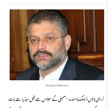
Sharjeel Memon
کراچی (یس ڈیسک) سندھ اسمبلی کے اجلاس سے قبل میڈیا سے بات