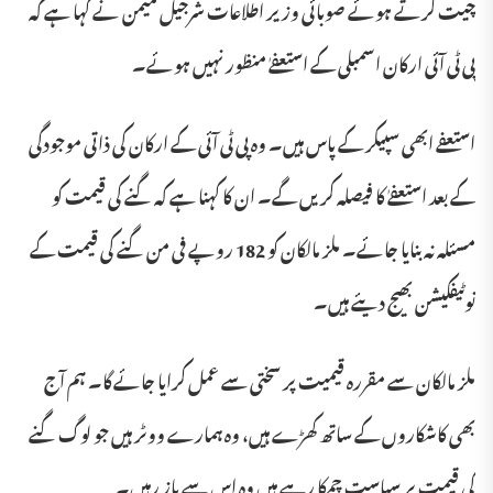
چیت کرتے ہوئے صوبائی وزیر اطلاعات شرجیل میمن نے کہا ہے کہ
پی ٹی آئی ارکان اسمبلی کے استعفےٰ منظور نہیں ہوئے۔
استعفے ابھی سپیکر کے پاس ہیں۔ وہ پی ٹی آئی کے ارکان کی ذاتی موجودگی
کے بعد استعفےٰ کا فیصلہ کریں گے۔ ان کا کہنا ہے کہ گنے کی قیمت کو
مسئلہ نہ بنایا جائے۔ ملز مالکان کو 182 روپے فی من گنے کی قیمت کے
نوٹیفکیشن بھیج دیئے ہیں۔
ملز مالکان سے مقررہ قیمیت پر سختی سے عمل کرایا جائے گا۔ ہم آج
بھی کاشکاروں کے ساتھ کھڑے ہیں، وہ ہمارے ووٹر ہیں جو لوگ گنے
کی قیمت پر سیاست چمکا رہے ہیں وہ اس سے باز رہیں۔