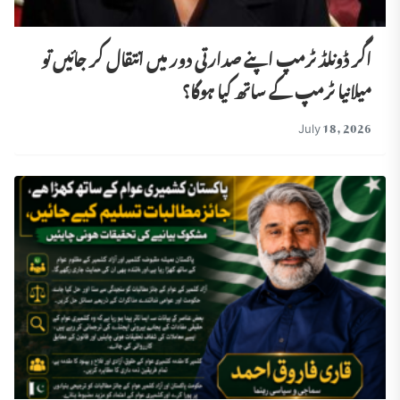
اگر ڈونلڈ ٹرمپ اپنے صدارتی دور میں انتقال کر جائیں تو
میلانیا ٹرمپ کے ساتھ کیا ہوگا؟
July 18, 2026