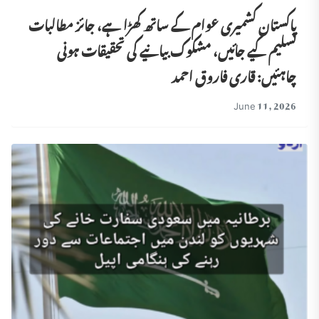
پاکستان کشمیری عوام کے ساتھ کھڑا ہے، جائز مطالبات
تسلیم کیے جائیں، مشکوک بیانیے کی تحقیقات ہونی
چاہئیں: قاری فاروق احمد
June 11, 2026