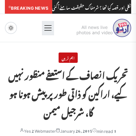
قصہ کیا تھا ؟ شرمناک حقیقت سامنے آگئی
BREAKING NEWS
مدرسوں کے بچوں کو مولویوں کی ز
Menu
اہم ترین
تحریک انصاف کے استعفے منظور نہیں
کیے، اراکین کو ذاتی طور پر پیش ہونا ہو
گا، شرجیل میمن
1 min read
Yes 2 Webmaster
January 26, 2015