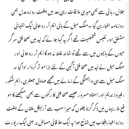
جلال ربا نی سے بھی میری ملا قات رہی بعد میں ہفت روزہ عدل بھی
روزنامہ اخبار بن گیا ۔سنگ میل کے بانی ایم آر روحانی ایک انتہا ئی
مشفق اور نفیس شخصیت تھے ا گر یہ کہا جا ئے کہ لیہ میں صحا فتی سر گر
میوں کے با نیوں میں سے تھے تو شا ئد غلط نہ ہو گا ایم آر روحا نی اور
سنگ میل نے لیہ میں صحا فتی آ گہی کے لئے بڑا مو ثر کردار ادا کیا ۔
سنگ میل سے ہی وابستگی کے زمانے میں مجھے صادق جعفری ،ایم شکور
، فیروز ندیم اور استاد مسرور جیسے صحا فتی کا رکنوں سے بھی سیکھنے کا مو
قع ملا ، یہاں میں ذکر کرتا چلوں کہ میرا سب سے آ رٹیکل ملتان کے ہفت
روزہ اخبار پنجاب میں شا ئع ہوا یہ ایک علا قائی مسائل پر مبنی ایک رپورٹ