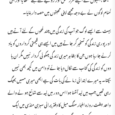
گمنام لوگوں نے بے وجہ مجھے اپنی محبتوں میں حصہ دار بنایا۔
بہت سے ایسے لوگ جو آپ کی زندگی میں چند لمحوں کے لئے آ تے ہیں
اور پوری زندگی کو تسخیر کر جا تے ہیں میں ایسے ہی قیمتی کرداروں کو یاد
کرنے جا رہا ہوں جن کا بظا ہر میری زند گی میںکو ئی کردار نہیں مگر ان یا
دوں کو زندگی کی کتاب سے نکال دیا جا ئے تو دامن میں کچھ بھی نہیں
بچتا۔ یہ میرے ابتدا ئی زما نے کی بات کی ہے ابھی میری مسیں بھیگ
رہی تھیں جب میں لیہ آشنا ہوا اس دور میں لیہ سے شا ئع ہو نے والے
واحد ہفت روزہ اخبار سنگ میل کا دفتر پرانی سبزی منڈی میں ایک