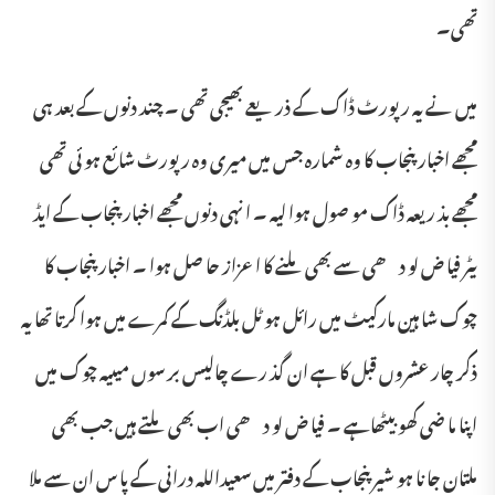
تھی۔
میں نے یہ رپورٹ ڈاک کے ذر یعے بھیجی تھی ۔ چند دنوں کے بعد ہی
مجھے اخبار پنجاب کا وہ شمارہ جس میں میری وہ رپورٹ شا ئع ہو ئی تھی
مجھے بذ ر یعہ ڈاک مو صول ہوا لیہ ۔ ا نہی دنوں مجھے اخبار پنجاب کے ایڈ
یٹر فیا ض لو دھی سے بھی ملنے کا اعزاز حا صل ہوا ۔ اخبار پنجاب کا
چوک شا ہین مارکیٹ میں رائل ہو ٹل بلڈنگ کے کمرے میں ہوا کرتا تھا یہ
ذکر چار عشروں قبل کا ہے ان گذ رے چالیس بر سوں میںیہ چوک میں
اپنا ما ضی کھو بیٹھاہے ۔ فیا ض لو دھی اب بھی ملتے ہیں جب بھی
ملتان جا نا ہو شیر پنجاب کے دفتر میں سعیداللہ درانی کے پا س ان سے ملا