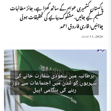
پاکستان کشمیری عوام کے ساتھ کھڑا ہے، جائز مطالبات
تسلیم کیے جائیں، مشکوک بیانیے کی تحقیقات ہونی
چاہئیں: قاری فاروق احمد
June 11, 2026