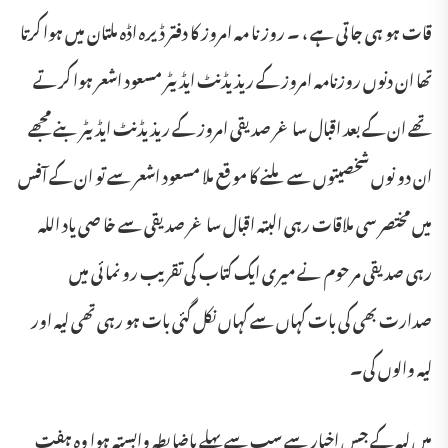
قات ہو ہی جا تی ہے ، ۔ روز نا مہ امروز کا دفتر ڈیرہ اڈہ ملتان میں ہوا کرتا
تھا ان دنوں روزنامہ امروز کے ریذ یڈنٹ ایڈ یٹر مسعود اشعر ہوا کرتے
تھے ان کے بعد اقبال سا غر صدیقی امروز کے ریذ یڈنٹ ایڈ یٹر بنے مجھے
ان دو نوں شخصیتوں سے ملنے کا مو قع ملا مسعود اشعر سے تو ان کے آفس
میں مختصر سی ملاقات رہی البتہ اقبال سا غر صدیقی سے خا صی یاد اللہ
رہی صدیقی مر حوم نے میری ایک کتاب کی تقریب رو نما ئی میں
صدارت بھی کی بات کہاں سے کہاں نکل گئی بات ہو رہی تھی لیہ اور
لیہ والوں کی۔
میں لیہ کے جس اخبار سے سب سے پہلے باضابطہ وابستہ ہوا وہ ہفت