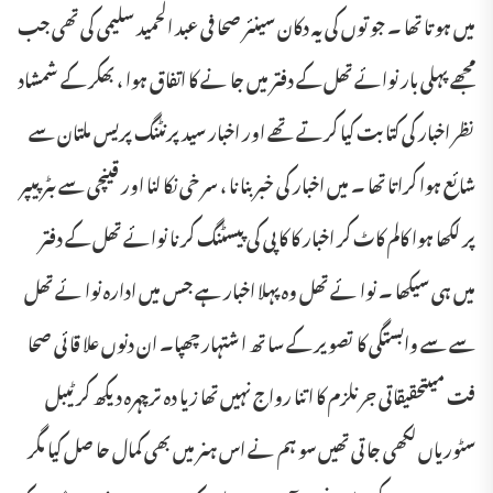
میں ہو تا تھا ۔ جو توں کی یہ دکان سینئر صحا فی عبد الحمید سلیمی کی تھی جب
مجھے پہلی بار نوائے تھل کے دفتر میں جا نے کا اتفاق ہوا ، بھکر کے شمشاد
نظر اخبار کی کتا بت کیا کرتے تھے اور اخبار سید پرنٹنگ پریس ملتان سے
شا ئع ہوا کراتا تھا ۔ میں اخبار کی خبر بنا نا ، سر خی نکا لنا اور قینچی سے بٹر پیپر
پر لکھا ہوا کالم کاٹ کر اخبار کا کا پی کی پیسٹنگ کر نا نوائے تھل کے دفتر
میں ہی سیکھا ۔ نوا ئے تھل وہ پہلا اخبار ہے جس میں ادارہ نوا ئے تھل
سے سے وابستگی کا تصویر کے سا تھ ا شتہار چھپا۔ ان دنوں علا قا ئی صحا
فت میںتحقیقاتی جر نلزم کا اتنا رواج نہیں تھا زیا دہ ترچہرہ دیکھ کر ٹیبل
سٹوریاں لکھی جا تی تھیں سو ہم نے اس ہنر میں بھی کمال حا صل کیا مگر