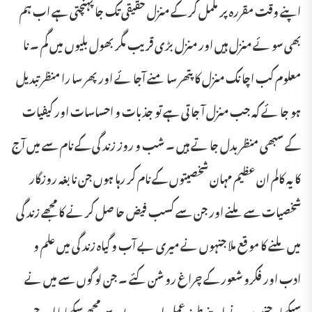
اپنے وقت مقررہ پر مکمل کر کے منزل حقیقی تک جا پہنچتی ہے اب ہم
بھی سو ئے منزل ہیں اور منزل بڑی قریب مگر بھول بلیوں میں گم ۔ نا
معلوم کب اچا نک منزل کا پتھر سا منے آجا ئے اور پھر سا را منظر تبدیل
ہو جا ئے کہ جب منزل آ جا تی ہے تو جذبات و احساسات اور کیفیات
کے سبھی منظر بدل جا تے ہیں ۔ شب و روز زند گی کے نام سے میں آج
کا یہ کالم ان عظیم مہان شخصیتوں کے نام کر رہا ہوں جن نا بغہ روزگار
شخصیات سے ملنے اور جن سے کسب فیض حا صل کر نے کا مجھے زند گی
میں ملنے کا مو قع ملا جنہوں نے میری بے آب و گیاہ زند گی میں علم و
ادب اور فکرو شعور کے چراغ رو شن کئے ۔ جن لو گوں سے میں نے
سیکھا ، جنہوں نے اپنے طرز عمل اور رویے سے مجھے سکھا یا اور جن