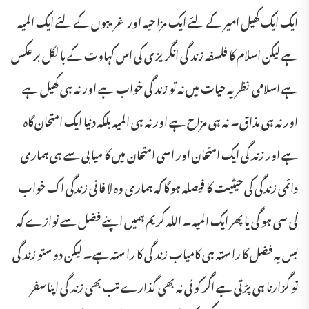
ایک ایک کھیل امیر کے لئے ایک مزا حیہ اور غریبوں کے لئے ایک المیہ
ہے لیکن اسلام کا فلسفہ زند گی انگریزی کی اس کہاوت کے با لکل برعکس
ہے اسلامی نظریہ حیات میں نہ تو زند گی خواب ہے اور نہ ہی کھیل ہے
اور نہ ہی مذاق۔ نہ ہی مزاح ہے اور نہ ہی المیہ بلکہ دنیا ایک امتحان گاہ
ہے اور زند گی ایک امتحان اور اسی امتحان میں کا میا بی سے ہی ہماری
دائمی زندگی کی حیثیت کا فیصلہ ہو گا کہ ہماری وہ لا فا نی زندگی اک خواب
کی سی ہو گی یا پھر ایک المیہ۔ اللہ کریم ہمیں اپنے فضل سے نوازے کہ
بس یہ فضل کا را ستہ ہی کامیاب زند گی کا را ستہ ہے۔ لیکن دو ستو زند گی
تو گزارنا ہی پڑتی ہے اگر کو ئی نہ بھی گذارے تب بھی زند گی اپنا سفر