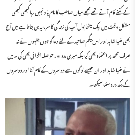
کے کتنے کام آ تے تھے مجھے میاں صاحب کا نام یا د نہیں رہا کبھی کبھی
مشکل وقت میں ایک میٹھا بول آپ کی زند گی کا سرما یہ بن جا تا ہے میں آج
بھی ضیا شا ہد اور اس بیگم صاحبہ کے لئے دعا گو ہوں جنہوں نے نہ
صرف مجھ پر اعتماد بھی کیا بلکہ میری مدد اور حو صلہ افزا ئی بھی کی ۔میں
نے ضیا شا ہد اور ان جیسے لو گوں سے دو سروں کے کام آنا اور دوسروں
کے دکھ درد سننا سیکھا۔