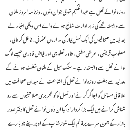
روزہ نوائے تھل ہے عبدالحکیم شوق جوان دنوں روزنا مہ امروز ملتان
سے وابستہ تھے کی زیر ادارت شا ئع ہو نے والے اس ویکلی اخبار نے
بھ لیہ میں صحا فیوں کی ایک نسل تیار کی ۔ ارمان عثمانی ، غا فل کر نالی ،
مطلوب قریشی ، عر شی مفتی ، خاور تھلو چی اور فیاض قادری جیسے لوگ
نوائے تھل سے وابستہ رہے ۔ سنگ میل کے ملتان شفٹ ہونے کے
بعد لیہ سے ہفت روزہ نوائے تھل کی اشا عت نے میدان صحا فت میں
علا قائی مسائل کو اجا گر کر نے اور نسل نو کو تحریری صلا حیتیوں سے رو
شناش کرانے میں ایک بڑا کردار ادا کیا ان دنوں نوائے تھل کا دفتر صدر
بازار کے جنوبی سر ے پرقائم ایک شوز شا پ کے اوپر بنے چو با رے