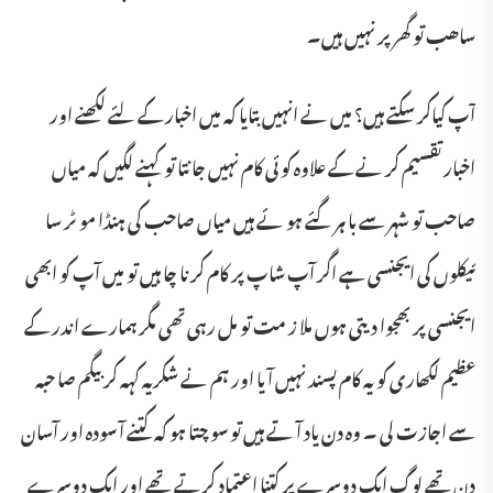
ساھب تو گھر پر نہیں ہیں۔
آپ کیاکر سکتے ہیں؟ میں نے انہیں بتایا کہ میں اخبار کے لئے لکھنے اور
اخبار تقسیم کر نے کے علاوہ کو ئی کام نہیں جا نتا تو کہنے لگیں کہ میاں
صاحب تو شہر سے با ہر گئے ہو ئے ہیں میاں صاحب کی ہنڈا مو ٹر سا
ئیکلوں کی ایجنسی ہے اگر آپ شاپ پر کام کر نا چا ہیں تو میں آپ کو ابھی
ایجنسی پر بھجوا دیتی ہوں ملا ز مت تو مل رہی تھی مگر ہمارے اندر کے
عظیم لکھاری کو یہ کام پسند نہیں آ یا اور ہم نے شکریہ کہہ کر بیگم صا حبہ
سے اجازت لی ۔ وہ دن یاد آ تے ہیں تو سو چتا ہو کہ کتنے آ سودہ اور آسان
دن تھے لوگ ایک دوسرے پر کتنا اعتماد کرتے تھے اور ایک دوسرے