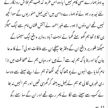
یہ ہنر ہمارے کسی کام نہیں آ یا وہ اس طرھ کہ جب ہم تلا ش روزگار کے
لئے لیہ بدر ہو ئے تو ہمارے دامن میں انہی ٹیبل سٹوریوں کے سوا کچھ
نہیں تھے ان دنوں لا ہور سے منیر احمد نے آتش فشاں نام سے ایک میگز
ین نکا لا تھا ہم گھو متے گھما تے ایبٹ آ باد روڈ پر واقع ایک سینما کے
سیکنڈ فلور پر واقع ان کے دفتر جا پہنچے ان سے ملاقات ہو ئی آ نے کا مدعا
بیان کیا اور بتا یا کہ ہم لیہ سے آ ئے ہیں اور وہاں ہم نے صحا فت میں بڑا
نام کما یا ہے انہوں نے پو چھا کیا کچھ لکھا تو ہم نے اپنے بستے سے وہ سا
ری خبریں نکا لی جو ہم نے ٹیبل پہ بیٹھ کر گھڑی تھیں اور ہم انہیں نہ جا
نے کب سے سینے سے لگا ئے پھر رہے تھے اور ان کے سا منے رکھ
دیں۔