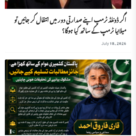
اگر ڈونلڈ ٹرمپ اپنے صدارتی دور میں انتقال کر جائیں تو
میلانیا ٹرمپ کے ساتھ کیا ہوگا؟
July 18, 2026