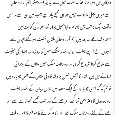
دوکان میں ہوا کرتا تھا ۔ سنگ میل کے ایڈ یٹر اور پبلشر ایم آر رو حانی
سے میری پہلی ملا قات یہیں ہو ہی مجھے یاد ہے جب میں ان سے ملا اس
وقت ایک کا تب جن کا نام غالباجمیل بہار تھا اخبار کی کتابت میں
مصروف تھے ۔ بعد میں ایم آر روحانی ملتان شفٹ ہو گئے جہاں سے
انہوں نے اپنے ہفت روزہ اخبار سنگ میل کو روزنا مہ اخبار کی حیثیت
سے شا ئع کرنا شروع کر دیا ۔ روزنامہ سنگ میل ملتان کے ابتدا ئی
زمانے میں میں اخبار کا آفس حسن پروانہ کالونی ملتان کے جس چوبارہ میں
قا ئم کیا گیا اسی چو بارہ کے ایک حصہ میں جلال ربا نی کے اخبار ہفت
روزہ عدل کا دفتر بھی تھا کچھ عرصے کے بعد جب مجھے تھوڑے سے عر
صے کے لئے روزنامہ سنگ میل میں کام کر نے کا مو قع ملا اس وقت