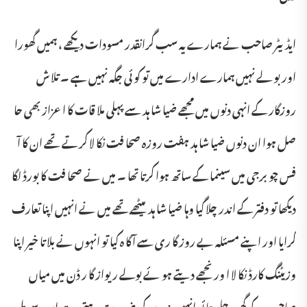
ایڈیٹر صاحب نے ہمارے یہ سب گرانقدر مسودات دیکھے ، ہمیں گھورا
اور بو لے نہیں ہمارے ادارے میں تو کو ئی جگہ نہیں ہے ۔ تلا ش
روزگار کے انہی دنوں میں مجھے ضیا شا ہد سے پہلی ملا قات کا اعزاز بھی حا
صل ہوا ان دنوں ضیا شا ہد ہفت روزہ صحا فت نکا لا کرتے تھے ان کا آ
فس چو برجی میں سینما کے ساتھ ہوا کرتا تھا ۔ میں نے صحا فت کا بورڈ لگا
دیکھا تو دفتر کے اندر چلا گیا وہا ضیا شا ہد بیٹھے تھے میں نے انہیں اپنا تعارف
کرایا اور اپنے مسئلہ بے روز گا ری سے آ گا ہ کیا تو انہوں نے بلا تا خیر اپنا
وزیٹنگ کارڈ نکا لا ا ور نجھے دیتے ہو ئے بولے ریواز گا ر ڈن میں میاں
صاحب کے گھر چلے جا ئو انہیں بندوں کی ضرورت رہتی ہے ان سے مل