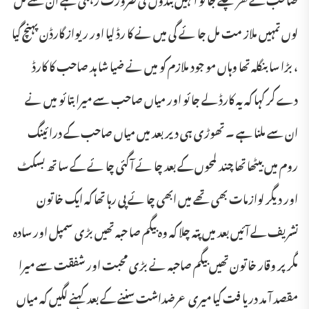
لوں تمہیں ملاز مت مل جا ئے گی میں نے کا رڈ لیا اور ریواز گارڈن پہنچ گیا
، بڑا سا بنگلہ تھا وہاں مو جود ملازم کو میں نے ضیا شا ہد صاحب کا کارڈ
دے کر کہا کہ یہ کارڈ لے جا ئو اور میاں صاحب سے میرا بتا ئو میں نے
ان سے ملنا ہے ۔ تھوڑی ہی دیر بعد میں میاں صاحب کے درا ئینگ
روم میں بیٹھا تھا چند لمحوں کے بعد چا ئے آ گئی چا ئے کے سا تھ بسکٹ
اور دیگر لوازمات بھی تھے میں ابھی چا ئے پی رہا تھا کہ ایک خا تون
تشریف لے آ ئیں بعد میں پتہ چلا کہ وہ بیگم صا حبہ تھیں بڑی سمپل اور سادہ
مگر پر وقار خا تون تھیں بیگم صاحبہ نے بڑی محبت اور شفقت سے میرا
مقصد آ مد دریا فت کیا میری عرضداشت سننے کے بعد کہنے لگیں کہ میاں