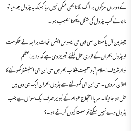
کے دوران سڑکوں پر آگ لگانا بھی ممکن نہیں رہا کیونکہ یہ پٹرول جلا دیا تو
ناجانے کب پٹرول کی شکل دیکھنا نصیب ہو۔
چیئرمین آل پاکستان سی این جی ایسوس ایشن غیاث پراچہ نے حکومت
کو پٹرول بحران کے فوری حل کیلئے تجویز دی ہے کہ وزیراعظم
نوازشریف اسلام آبادسمیت پنجاب بھر میں سی این جی اسٹیشنز کھولنے کا
اعلان کردیں۔ سی این جی کھولنے سے پٹرول بحران ایک ہی دن میں
حل ہو جائیگا۔ سرپا احتجاج عوام کے لبو پر صرف ایک سوال ہے جب
پٹرول دے نہیں سکتے تو سستا کیوں کرتے ہو۔؟