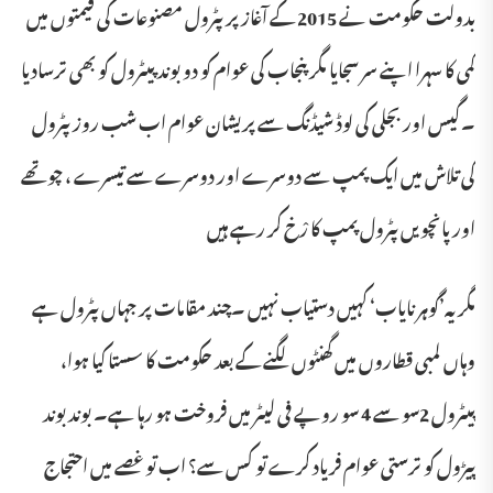
بدولت حکومت نے 2015 کے آغاز پر پٹرول مصنوعات کی قیمتوں میں
کمی کا سہرا اپنے سر سجایا مگر پنجاب کی عوام کو دو بوند پیٹرول کو بھی ترسادیا
۔گیس اور بجلی کی لوڈ شیڈنگ سے پریشان عوام اب شب روز پٹرول
کی تلاش میں ایک پمپ سے دوسرے اور دوسرے سے تیسرے ، چوتھے
اور پانچویں پٹرول پمپ کا رْخ کر رہے ہیں
مگر یہ’گوہر نایاب‘ کہیں دستیاب نہیں ۔چند مقامات پر جہاں پٹرول ہے
وہاں لمبی قطاروں میں گھنٹوں لگنے کے بعد حکومت کا سستا کیا ہوا،
پیٹرول 2سو سے 4 سو روپے فی لیٹر میں فروخت ہو رہا ہے۔ بوند بوند
پیڑول کو ترستی عوام فریاد کرے تو کس سے؟ اب تو غصے میں احتجاج