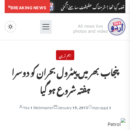
 کیا تھا ؟ شرمناک حقیقت سامنے آگئی
BREAKING NEWS
مدرسوں کے بچوں کو مولویوں کی زیاد
Menu
اہم ترین
پنجاب بھر میں پیٹرول بحران کو دوسرا
ہفتہ شروع ہو گیا
1 min read
Yes 1 Webmaster
January 19, 2015