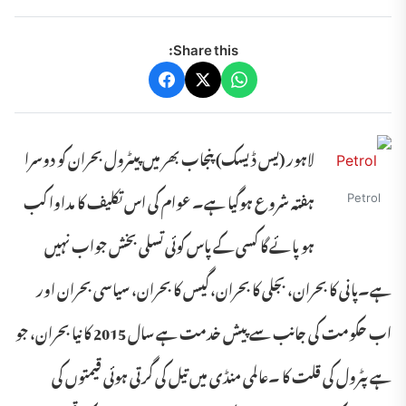
Share this:
لاہور (یس ڈیسک) پنجاب بھر میں پیٹرول بحران کو دوسرا
Petrol
ہفتہ شروع ہوگیا ہے۔ عوام کی اس تکلیف کا مداوا کب
ہو پائے گا کسی کے پاس کوئی تسلی بخش جواب نہیں
ہے۔پانی کا بحران، بجلی کا بحران،گیس کا بحران، سیاسی بحران اور
اب حکومت کی جانب سے پیش خدمت ہے سال 2015 کا نیا بحران، جو
ہے پٹرول کی قلت کا ۔عالمی منڈی میں تیل کی گرتی ہوئی قیمتوں کی