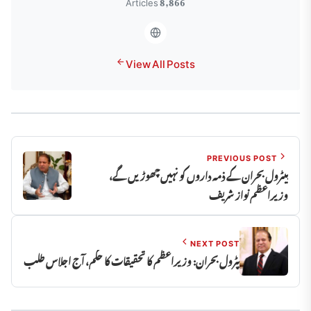
8,866 Articles
View All Posts
PREVIOUS POST
پیٹرول بحران کے ذمہ داروں کو نہیں چھوڑیں گے،
وزیراعظم نواز شریف
NEXT POST
پٹرول بحران: وزیراعظم کا تحقیقات کا حکم، آج اجلاس طلب