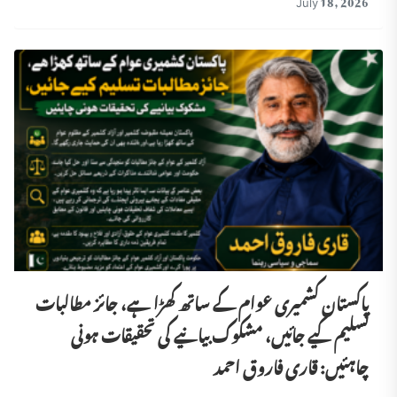
پاکستان کشمیری عوام کے ساتھ کھڑا ہے، جائز مطالبات
تسلیم کیے جائیں، مشکوک بیانیے کی تحقیقات ہونی
چاہئیں: قاری فاروق احمد